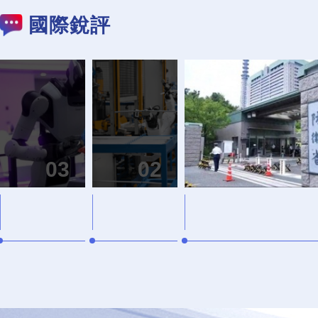
國際銳評
中國“新新
球？
03
02