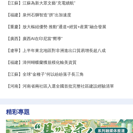
【江蘇】江蘇為新大眾文藝“充電續航”
【福建】泉州石獅智造“拼”出加速度
【重慶】放大樞紐優勢 推動“通道+經貿+産業”融合發展
【廣西】廣西AI在印尼當“嚮導”
【遼寧】上半年東北地區對非洲進出口貿易增長超八成
【福建】漳州蝴蝶蘭獲規模化輸美資質
【江蘇】全球“金種子”何以紛紛落子長三角
【河南】河南省兩社區入選全國首批完整社區建設經驗清單
精彩專題