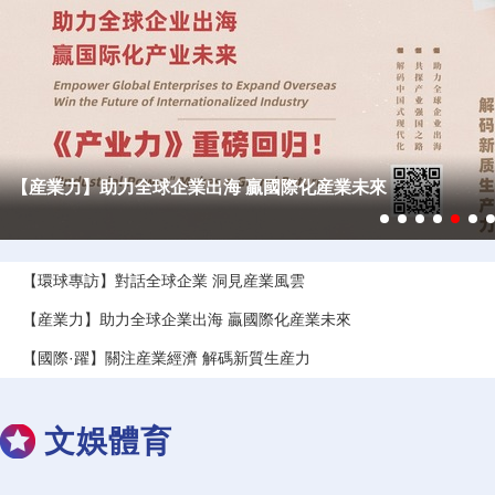
【專題】“萬千氣象看北京·解碼新質生産力”網上主題宣傳活動
【環球專訪】對話全球企業 洞見産業風雲
【産業力】助力全球企業出海 贏國際化産業未來
【國際·躍】關注産業經濟 解碼新質生産力
【新質生産力】把綠能産業升級為零碳工業
文娛體育
【新質生産力】未來産業 跑出“加速度”
【新質生産力】促進能源領域民營經濟發展十條舉措出爐