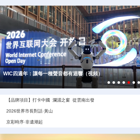
法國博主打卡世界互聯網大會開放日 感嘆AI讓文化觸手可及
【品牌項目】
打卡中國
瀾湄之窗
從雲南出發
2026世界市長對話·黃山
京彩時序·非遺潮起
2026世界互聯網大會亞太峰會