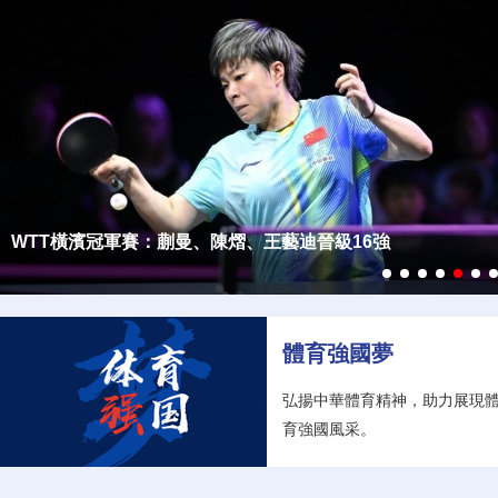
【新質生産力】“迪拜人工智能周”在阿聯酋迪拜開幕
【新質生産力】用人工智能解鎖高品質發展密碼
【新質生産力】人形機器人進廠“打工”記
【新質生産力】寧德時代發佈3款電池新品
【新質生産力】“鯤龍”獲得市場“準入證”
【新質生産力】豆包深度思考模型發佈
加拿大國家銀行網球公開賽：商竣程晉級男單第三輪
體育強國夢
弘揚中華體育精神，助力展現
育強國風采。