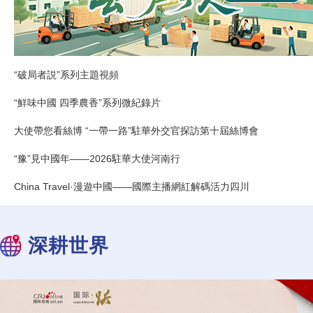
“破局者説”系列主題視頻
“鮮味中國 四季農香”系列微紀錄片
大使帶您看絲博 “一帶一路”駐華外交官探訪第十屆絲博會
“豫”見中國年——2026駐華大使河南行
China Travel·漫遊中國——國際主播網紅解碼活力四川
深耕世界