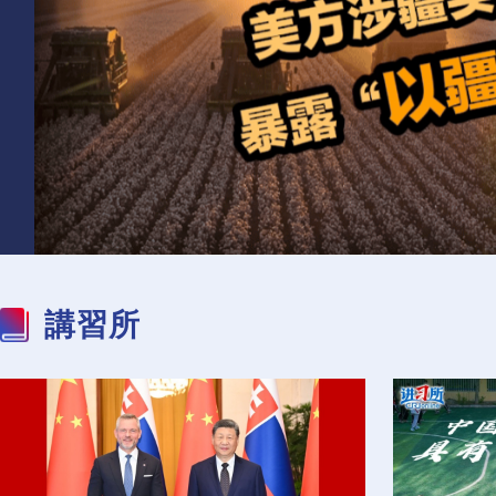
持續推動構建人類命運
白宮和五角大樓忙否認
共同體 為世界注入更多
面對美方無理打壓，中
專家：其實水面兵力也
也門胡塞武裝為何頻繁
正能量
方的五項反制！
缺
襲擊沙特油輪？
講習所