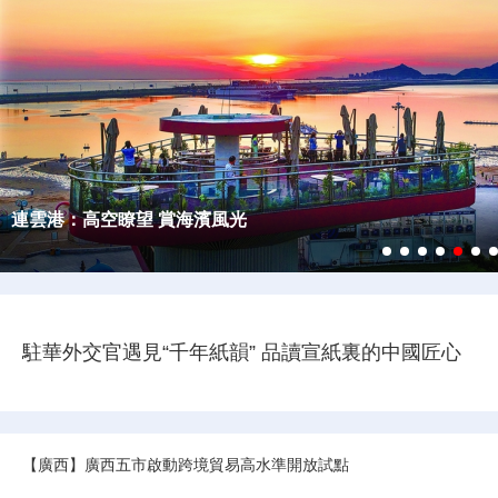
2026“打卡中國”網絡國際傳播活動
“全球南方Z世代看北京”國際傳播活動
2025“打卡中國·潮涌東方”網絡國際傳播活動
“China Travel Story”中國遊記
從雲南出發
從“看展廳”到“談落地”：駐華外交官在皖拋出合作橄欖枝
駐華外交官遇見“千年紙韻” 品讀宣紙裏的中國匠心
【廣西】廣西五市啟動跨境貿易高水準開放試點