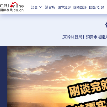
語言
講習所
國際漫評
國際銳評
國際3分鐘
【實幹開新局】消費市場開