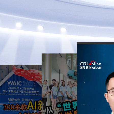
2026-07-16
300餘款AI新品首發，
2026-07-24
上海這場盛會藏著中
歐盟反傾銷的籃子，
國科技底氣
錯裝了中國的鴨子
近日，歐盟對“北京鴨”發起
2026世界人工智能大會暨
反傾銷調查，但中國實際出
人工智能全球治理高級別會
口的是“櫻桃谷鴨”，調查對
議將於7月17日至20日在上
象根本對不上號。歐盟還選
海舉辦，本次大會展覽總面