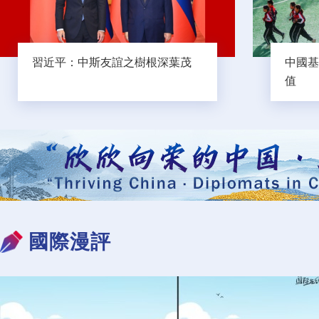
習近平：中斯友誼之樹根深葉茂
中國基
值
國際漫評