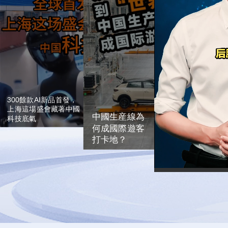
取巴西鴨肉作為參照核算基
準，人為重構中國産品生産
積首次突破10萬平方米，超
成本，無視我國完整産業鏈
300款産品將實現全球首
帶來的成本優勢，刻意抬高
發。借助此次大會，中國會
所謂傾銷幅度。該做法盡顯
繼續和各國加強交流合作，
歐盟貿易保護主義傾向，最
終只會抬高歐洲市場鴨肉售
一起營造開放包容、互利共
價，損害當地消費者利益。
贏的發展環境，讓人工智能
惠及所有人、造福全人類。
了中國的鴨子
300餘款AI新品首發，
上海這場盛會藏著中國
中國生産線為
科技底氣
何成國際遊客
打卡地？