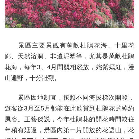
景區主要景觀有萬畝杜鵑花海、十里花
廊、天然溶洞、非遺泥塑等，尤其是萬畝杜鵑
花海，每年3、4月間競相怒放，姹紫嫣紅，漫
山遍野，十分壯觀。
景區因地制宜，按照不同海拔梯次開發，
遊客從3月至5月都能在此欣賞到杜鵑花的綽約
風姿。王藝傑説，今年杜鵑花的開花時間較往
年稍有延遲，景區內第一片開放的花語山，花