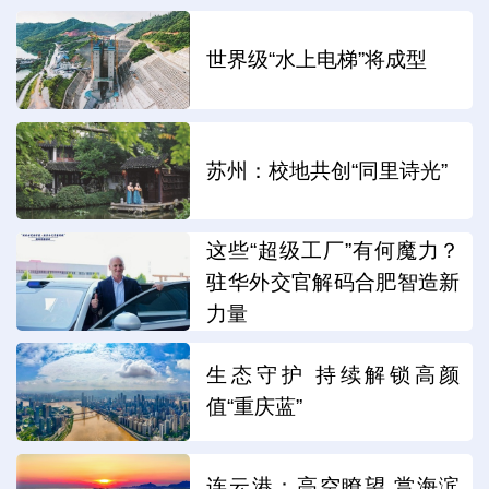
世界级“水上电梯”将成型
苏州：校地共创“同里诗光”
这些“超级工厂”有何魔力？
驻华外交官解码合肥智造新
力量
生态守护 持续解锁高颜
值“重庆蓝”
连云港：高空瞭望 赏海滨