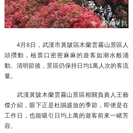
4月8日，武漢市黃陂區木蘭雲霧山景區人
頭攢動，檢票口密密麻麻的遊客如潮水般涌
動。清明節後，景區仍保持日均1萬人次的客流
量。
武漢黃陂木蘭雲霧山景區相關負責人王藝
傑介紹，眼下正是杜鵑盛放的季節，即便是在
工作日，也能吸引日均上萬的遊客前來一睹芳
容。