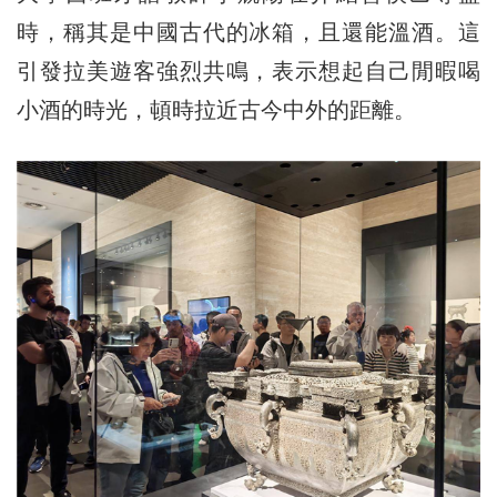
時，稱其是中國古代的冰箱，且還能溫酒。這
引發拉美遊客強烈共鳴，表示想起自己閒暇喝
小酒的時光，頓時拉近古今中外的距離。