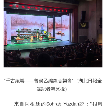
“千古絕響——曾侯乙編鐘音樂會”（湖北日報全
媒記者海冰攝）
來自阿根廷的Sohrab Yazdan説：“很興