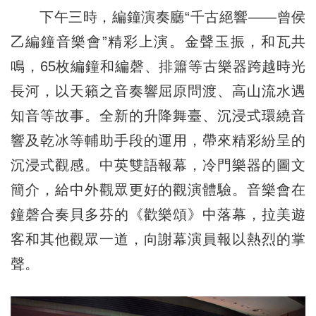
下午三時，編鐘演奏廳“千古絕響——曾侯
乙編鐘音樂會”精彩上演。金聲玉振，和瓦共
鳴，65枚編鐘和編磬、排簫等古樂器跨越時光
長河，以天籟之音奏響屈原問渡、高山流水遇
知音等故事。全新的升降舞臺、沉浸式環繞音
響及乾冰等輔助手段的運用，帶來精彩紛呈的
沉浸式觀感。中英雙語報幕，冷門樂器的圖文
簡介，給中外觀眾更好的觀演體驗。音樂會在
鐘磬合奏貝多芬的《歡樂頌》中落幕，拉美遊
客和其他觀眾一道，向謝幕演員報以熱烈的掌
聲。