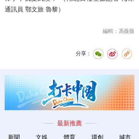
通訊員 鄂文旅 魯黎）
編輯：馮薇薇
分享：
最新推薦
新聞
文娛
體育
環創
城市