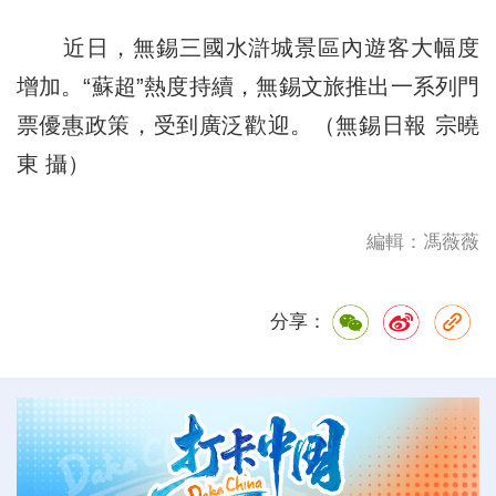
近日，無錫三國水滸城景區內遊客大幅度
增加。“蘇超”熱度持續，無錫文旅推出一系列門
票優惠政策，受到廣泛歡迎。（無錫日報 宗曉
東 攝）
編輯：馮薇薇
分享：