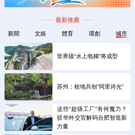
最新推薦
新聞
文娛
體育
環創
城市
世界级“水上电梯”将成型
苏州：校地共创“同里诗光”
这些“超级工厂”有何魔力？
驻华外交官解码合肥智造新
力量