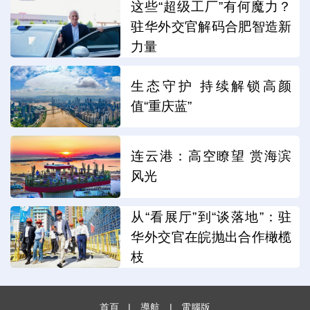
这些“超级工厂”有何魔力？
驻华外交官解码合肥智造新
力量
生态守护 持续解锁高颜
值“重庆蓝”
连云港：高空瞭望 赏海滨
风光
从“看展厅”到“谈落地”：驻
华外交官在皖抛出合作橄榄
枝
首頁
|
導航
|
電腦版