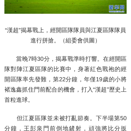
“漢超”揭幕戰上，經開區隊隊員與江夏區隊隊員
進行拼搶。（組委會供圖）
當晚7時30分，揭幕戰準時打響。在經開區
隊對陣江夏區隊的比賽中，身著紅色戰袍的經
開區隊率先發難，第22分鐘，年僅19歲的小將
褚逸鑫抓住門前配合的機會，打入“漢超”歷史上
首粒進球。
但江夏區隊並未被打亂節奏。下半場第50
分鐘，王彭泉門前倒地鏟射，頑強將比分扳