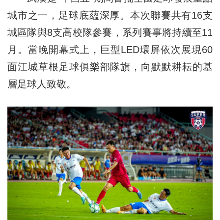
城市之一，足球底蘊深厚。本次聯賽共有16支
城區隊與8支高校隊參賽，系列賽事將持續至11
月。當晚開幕式上，巨型LED環屏依次展現60
面江城草根足球俱樂部隊旗，向默默耕耘的基
層足球人致敬。