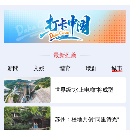
最新推薦
新聞
文娛
體育
環創
城市
世界级“水上电梯”将成型
苏州：校地共创“同里诗光”