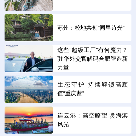
苏州：校地共创“同里诗光”
这些“超级工厂”有何魔力？
驻华外交官解码合肥智造新
力量
生态守护 持续解锁高颜
值“重庆蓝”
连云港：高空瞭望 赏海滨
风光