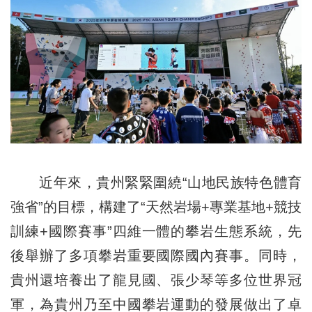
近年來，貴州緊緊圍繞“山地民族特色體育
強省”的目標，構建了“天然岩場+專業基地+競技
訓練+國際賽事”四維一體的攀岩生態系統，先
後舉辦了多項攀岩重要國際國內賽事。同時，
貴州還培養出了龍見國、張少琴等多位世界冠
軍，為貴州乃至中國攀岩運動的發展做出了卓