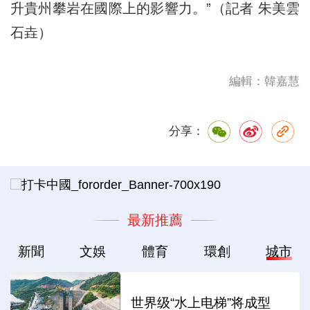
升貴州攀岩在國際上的影響力。”（記者 朱美雲
石垚）
編輯：韓嘉慧
分享：
最新推薦
新聞
文娛
體育
環創
城市
世界级“水上电梯”将成型