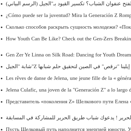
¿Cómo puede ser la juventud? Mira la Generación Z Romp
Сколько способов раскрыть сущность молодежи? «Пок
How Youth Can Be Like? Check out the Gen-Zers Breakin
Gen Zer Ye Linna on Silk Road: Dancing for Youth Dream
شابة "الجيل"Z ا "ترقص" في الصين لتحقيق حلم شبابها
Les rêves de danse de Jelena, une jeune fille de la « génér
Jelena Culafic, una joven de la "Generación Z" a lo largo 
Представитель «поколения Z» Шелкового пути Елена 
لحرير ! يدعوك شباب طريق الحرير للمشاركة في المسابقة
Пусть Шелковый путь наполнится энергией юности. У