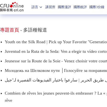
語言
講習所
國際漫評
國際銳評
國際3分鐘
專題首頁
-
多語種報道
Youth on the Silk Road | Pick up Your Favorite "Generati
Juventud en la Ruta de la Seda: Ven a elegir tu vídeo cort
Jeunesse sur la Route de la Soie - Venez choisir votre cour
Молодежь на Шелковом пути │Голосуйте за понравив
Combien de rêves les jeunes peuvent-ils embrasser ? La « gé
rêve