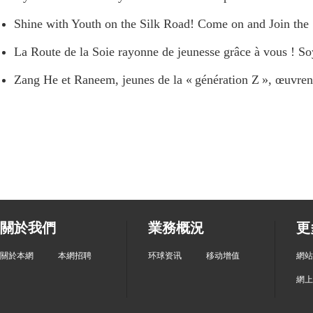
Shine with Youth on the Silk Road! Come on and Join the
La Route de la Soie rayonne de jeunesse grâce à vous ! So
Zang He et Raneem, jeunes de la « génération Z », œuvren
關於我們
業務概況
更
關於本網
本網招聘
环球资讯
移动增值
網站
網上