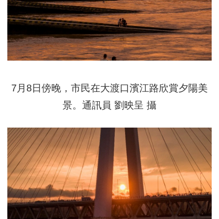
7月8日傍晚，市民在大渡口濱江路欣賞夕陽美
景。通訊員 劉映呈 攝