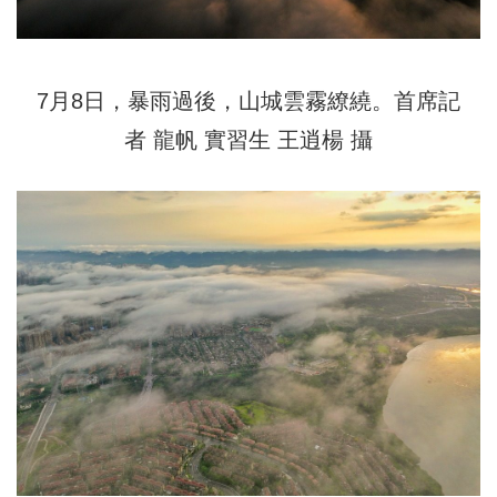
7月8日，暴雨過後，山城雲霧繚繞。首席記
者 龍帆 實習生 王逍楊 攝