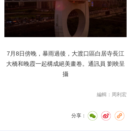
7月8日傍晚，暴雨過後，大渡口區白居寺長江
大橋和晚霞一起構成絕美畫卷。通訊員 劉映呈
攝
編輯：周利宏
分享：