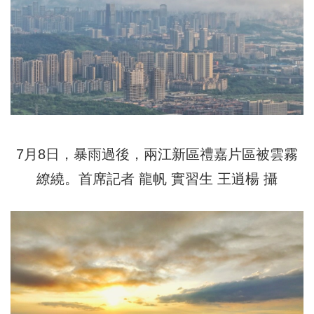
7月8日，暴雨過後，兩江新區禮嘉片區被雲霧
繚繞。首席記者 龍帆 實習生 王逍楊 攝