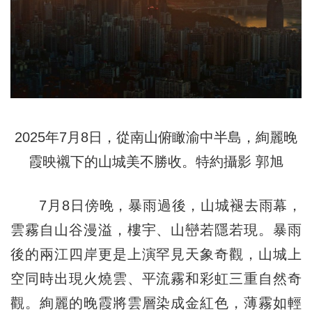
2025年7月8日，從南山俯瞰渝中半島，絢麗晚
霞映襯下的山城美不勝收。特約攝影 郭旭
7月8日傍晚，暴雨過後，山城褪去雨幕，
雲霧自山谷漫溢，樓宇、山巒若隱若現。暴雨
後的兩江四岸更是上演罕見天象奇觀，山城上
空同時出現火燒雲、平流霧和彩虹三重自然奇
觀。絢麗的晚霞將雲層染成金紅色，薄霧如輕