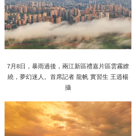
7月8日，暴雨過後，兩江新區禮嘉片區雲霧繚
繞，夢幻迷人。首席記者 龍帆 實習生 王逍楊
攝