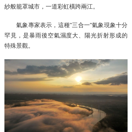
紗般籠罩城市，一道彩虹橫跨兩江。
氣象專家表示，這種"三合一"氣象現象十分
罕見，是暴雨後空氣濕度大、陽光折射形成的
特殊景觀。