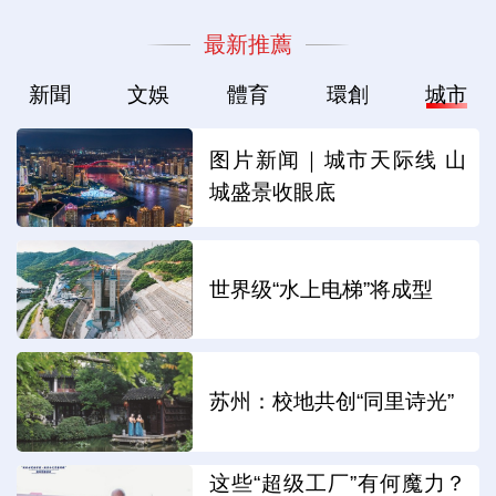
最新推薦
新聞
文娛
體育
環創
城市
图片新闻｜城市天际线 山
城盛景收眼底
世界级“水上电梯”将成型
苏州：校地共创“同里诗光”
这些“超级工厂”有何魔力？