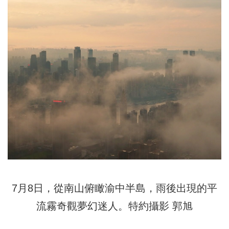
7月8日，從南山俯瞰渝中半島，雨後出現的平
流霧奇觀夢幻迷人。特約攝影 郭旭