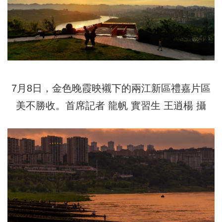
7月8日，金色晚霞映襯下的兩江新區禮嘉片區
美不勝收。首席記者 龍帆 實習生 王逍楊 攝