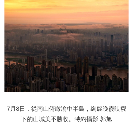
7月8日，從南山俯瞰渝中半島，絢麗晚霞映襯
下的山城美不勝收。特約攝影 郭旭