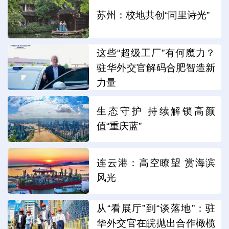
苏州：校地共创“同里诗光”
这些“超级工厂”有何魔力？
驻华外交官解码合肥智造新
力量
生态守护 持续解锁高颜
值“重庆蓝”
连云港：高空瞭望 赏海滨
风光
从“看展厅”到“谈落地”：驻
华外交官在皖抛出合作橄榄