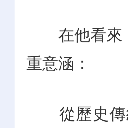
在他看來，用
重意涵：
從歷史傳統