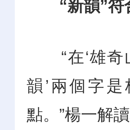
“新韻”
“在‘雄奇山
韻’兩個字
點。”楊一解