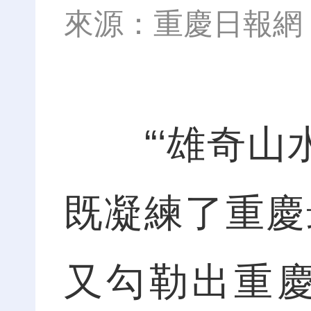
來源：
重慶日報網
“‘雄奇山水
既凝練了重慶
又勾勒出重