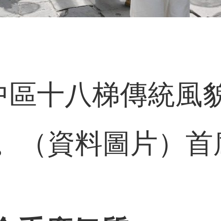
渝中區十八梯傳統風
。（資料圖片）首席