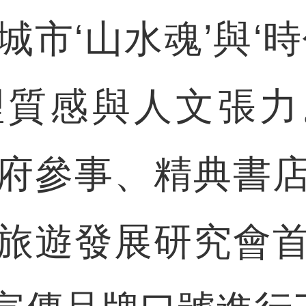
市‘山水魂’與‘
質感與人文張力。
府參事、精典書
旅遊發展研究會