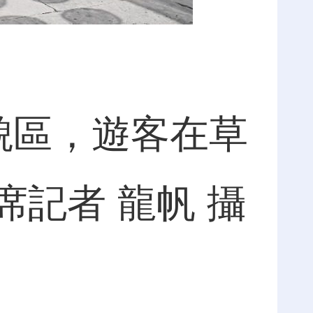
貌區，遊客在草
記者 龍帆 攝