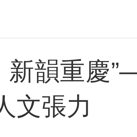
水 新韻重慶”
人文張力