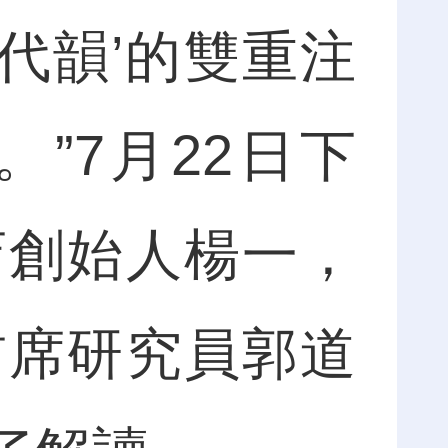
時代韻’的雙重注
”7月22日下
店創始人楊一，
首席研究員郭道