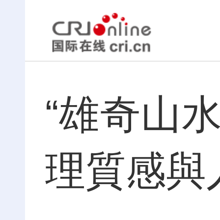
“雄奇山
理質感與