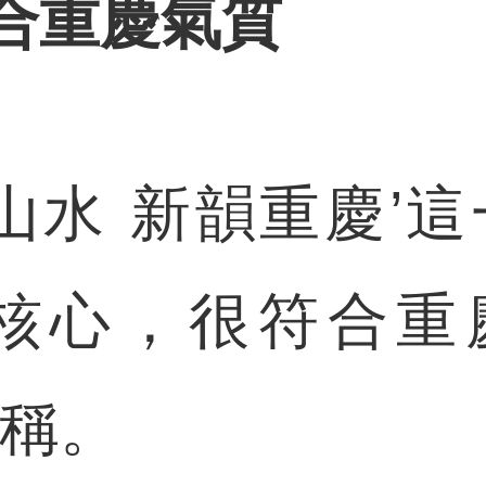
符合重慶氣質
水 新韻重慶’這
是核心，很符合重
讀稱。