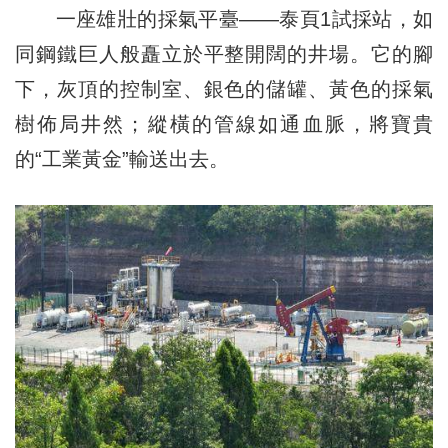
一座雄壯的採氣平臺——泰頁1試採站，如
同鋼鐵巨人般矗立於平整開闊的井場。它的腳
下，灰頂的控制室、銀色的儲罐、黃色的採氣
樹佈局井然；縱橫的管線如通血脈，將寶貴
的“工業黃金”輸送出去。