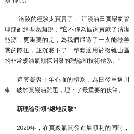
頭”擰開。
“涪陵的經驗太寶貴了，”江漢油田頁巖氣管
理部副經理葛蘭説，“它不僅為國家貢獻了清潔
能源，更重要的是，為我們鍛造了一支能徵善
戰的隊伍，並沉澱下了一整套適用於複雜山區
的非常規油氣勘探開發的理論和技術體系。”
這套凝聚十年心血的體系，為日後重返川
東、破解頁巖油難題，埋下了最重要的伏筆。
新理論引領“絕地反擊”
2020年，在頁巖氣開發進展順利的同時，