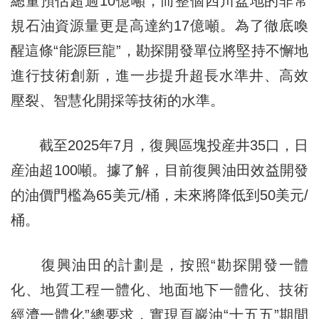
總量預估超過10億噸，而整個四川盆地的非常
規石油資源量更是高達約17億噸。為了徹底喚
醒這條“能源巨龍”，勘探開發單位將堅持不懈地
進行技術創新，進一步提升超長水準井、高效
壓裂、智慧化開採等技術的水準。
截至2025年7月，復興區塊投産井35口，日
産油超100噸。據了解，目前復興油田效益開發
的油價門檻為65美元/桶，未來將降低到50美元/
桶。
復興油田的計劃是，按照“勘探開發一體
化、地質工程一體化、地面地下一體化、技術
經濟一體化”總要求，實現頁巖油“十五五”期間