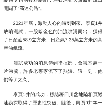
縱橫交錯的複雜縫網，為石油和天然氣的流出
開闢了“高速公路”。
2021年底，激動人心的時刻到來。泰頁1井
放噴測試，一股暗金色的油流噴涌而出，獲得
了日産油58.9立方米、日産氣7.35萬立方米的高
産油氣流。
測試成功的消息傳到指揮部，會議室裏一
片沸騰，許多老專家流下了熱淚。這一刻，他
們等了太久。
泰頁1井的成功，標誌著四川盆地陸相頁巖
油勘探取得了歷史性突破。隨後，興頁9井等一