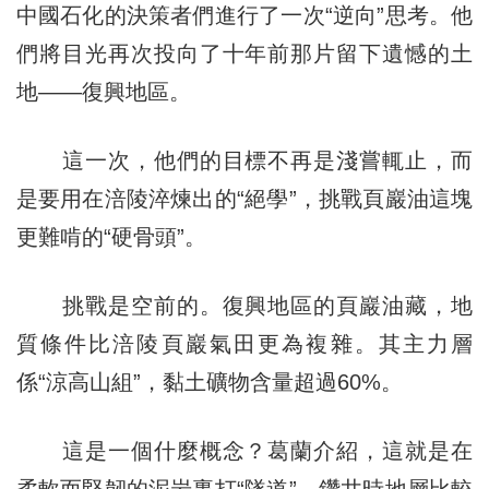
中國石化的決策者們進行了一次“逆向”思考。他
們將目光再次投向了十年前那片留下遺憾的土
地——復興地區。
這一次，他們的目標不再是淺嘗輒止，而
是要用在涪陵淬煉出的“絕學”，挑戰頁巖油這塊
更難啃的“硬骨頭”。
挑戰是空前的。復興地區的頁巖油藏，地
質條件比涪陵頁巖氣田更為複雜。其主力層
係“涼高山組”，黏土礦物含量超過60%。
這是一個什麼概念？葛蘭介紹，這就是在