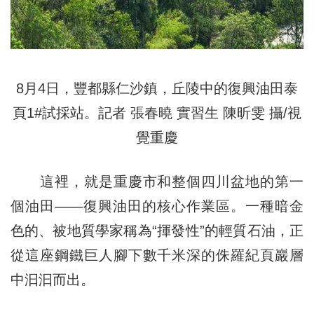
8月4日，豐都縣仁沙鎮，丘陵中的復興油田泰
頁1#試採站。記者 張春曉 實習生 陳昕雯 攝/視
覺重慶
這裡，就是重慶市和整個四川盆地的第一
個油田——復興油田的核心作業區。一種暗金
色的、被地質學家稱為“揮發性”的輕質石油，正
從這座鋼鐵巨人腳下數千米深的侏羅紀頁巖層
中汩汩而出。