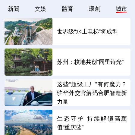
新聞
文娛
體育
環創
城市
世界级“水上电梯”将成型
苏州：校地共创“同里诗光”
这些“超级工厂”有何魔力？
驻华外交官解码合肥智造新
力量
生态守护 持续解锁高颜
值“重庆蓝”