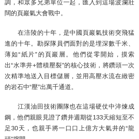
調，和眾多兄弟單位一起，匯入到這場波瀾壯
闊的頁巖氣大會戰中。
在涪陵的十年，是中國頁巖氣技術突飛猛
進的十年。勘探隊員們面對的是埋深數千米、
薄如“紙片”的頁巖層。他們從零開始，摸索
出“水準井+體積壓裂”的核心技術，將鑽頭一次
次精準地送入目標儲層，並用高壓水流在緻密
的岩石中“壓”出萬千通道。
江漢油田技術團隊也在這場硬仗中淬煉成
鋼，他們親眼見證了鑽井週期從133天縮短至不
足30天，也親手將一口口上億方大氣井的“龍