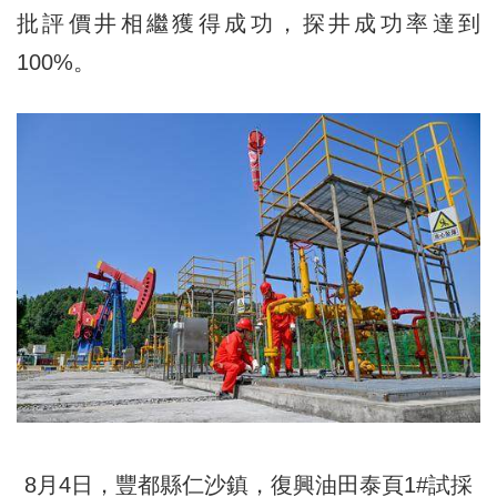
批評價井相繼獲得成功，探井成功率達到
100%。
8月4日，豐都縣仁沙鎮，復興油田泰頁1#試採