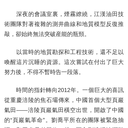
深夜的會議室裏，煙霧繚繞，江漢油田技
術團隊對著複雜的測井曲線和地質模型反復推
敲，卻始終無法突破産能的瓶頸。
以當時的地質勘探和工程技術，還不足以
喚醒這片沉睡的資源。這次嘗試在付出了巨大
努力後，不得不暫時告一段落。
時間的指針轉向2012年。一個巨大的喜訊
從重慶涪陵的焦石壩傳來，中國首個大型頁巖
氣田——涪陵頁巖氣田橫空出世，開啟了中國
的“頁巖氣革命”。劉喬平所在的團隊被緊急抽