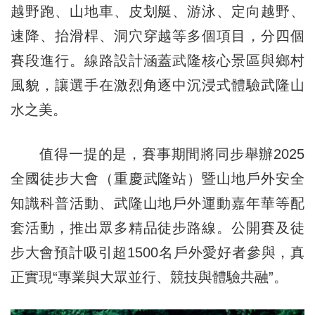
越野跑、山地車、皮划艇、游泳、定向越野、
速降、抬滑桿、洞穴穿越等多個項目，分四個
賽段進行。線路設計涵蓋武隆核心景區與鄉村
風貌，讓選手在激烈角逐中沉浸式體驗武隆山
水之美。
值得一提的是，賽事期間將同步舉辦2025
全國徒步大會（重慶武隆站）暨山地戶外安全
知識科普活動、武隆山地戶外運動嘉年華等配
套活動，推出眾多精品徒步路線。公開賽及徒
步大會預計吸引超1500名戶外愛好者參與，真
正實現“專業與大眾並行、競技與體驗共融”。