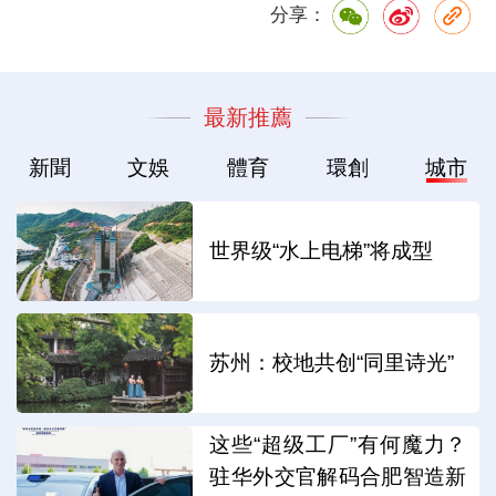
分享：
最新推薦
新聞
文娛
體育
環創
城市
世界级“水上电梯”将成型
苏州：校地共创“同里诗光”
这些“超级工厂”有何魔力？
驻华外交官解码合肥智造新