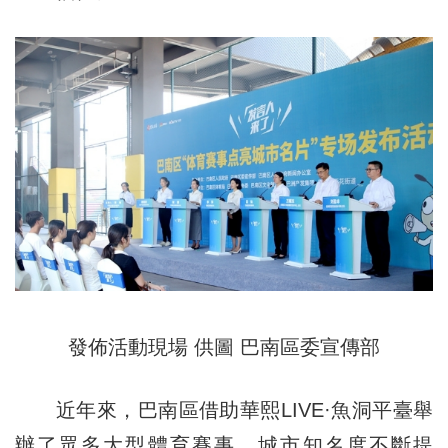
發佈活動現場 供圖 巴南區委宣傳部
近年來，巴南區借助華熙L
IV
E·魚洞平臺舉
辦了眾多大型體育賽事，城市知名度不斷提