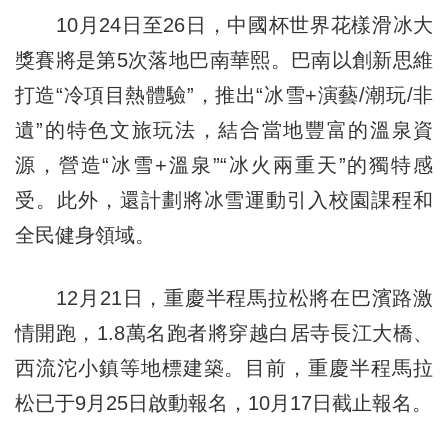
10月24日至26日，中國杯世界花樣滑冰大
獎賽將是第5次落地巴南華熙。巴南以創新思維
打造“冷項目熱體驗”，推出“冰雪+演藝/潮玩/非
遺”的特色文旅玩法，結合當地豐富的溫泉資
源，營造“冰雪+溫泉”“冰火兩重天”的獨特感
受。此外，還計劃將冰雪運動引入校園課程和
全民健身領域。
12月21日，重慶半程馬拉松將在巴濱路激
情開跑，1.8萬名跑者將穿越白居寺長江大橋、
西流沱小鎮等地標建築。目前，重慶半程馬拉
松已于9月25日啟動報名，10月17日截止報名。