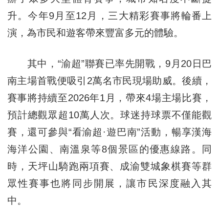
升。今年9月至12月，三大精彩賽事將輪番上
演，為市民和遊客帶來豐富多元的體驗。
其中，“渝超”聯賽已率先開戰，9月20日巴
南主場首戰便吸引2萬名市民現場助威。後續，
賽事將持續至2026年1月，帶來4場主場比賽，
預計總觀眾超10萬人次。球迷持球票不僅能觀
賽，還可參與“看渝超·遊巴南”活動，暢享漢海
海洋公園、南溫泉等8個景區的優惠線路。同
時，天坪山騎跑兩項賽、成渝雙城象棋賽等群
眾性賽事也將同步開展，讓市民深度融入其
中。