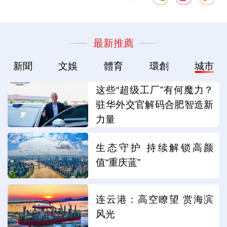
最新推薦
新聞
文娛
體育
環創
城市
这些“超级工厂”有何魔力？
驻华外交官解码合肥智造新
力量
生态守护 持续解锁高颜
值“重庆蓝”
连云港：高空瞭望 赏海滨
风光