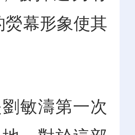
的熒幕形象使其
劉敏濤第一次