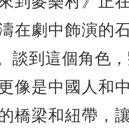
來到麥樂村》正
濤在劇中飾演的
。談到這個角色，
更像是中國人和
的橋梁和紐帶，