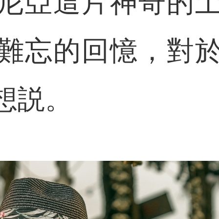
尼亞這片神奇的
難忘的回憶，對
想説。