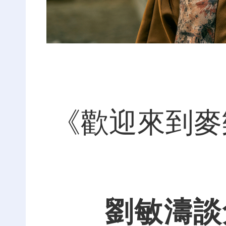
《歡迎來到麥
劉敏濤談