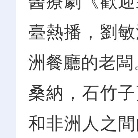
醫療劇《歡迎
臺熱播，劉敏
洲餐廳的老闆
桑納，石竹子
和非洲人之間