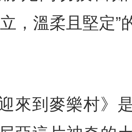
獨立，溫柔且堅定”
來到麥樂村》是