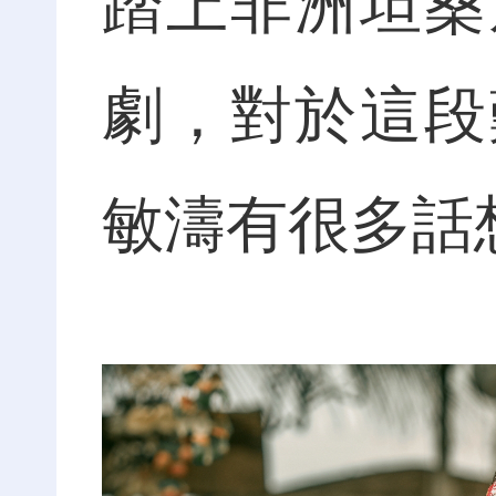
踏上非洲坦桑
劇，對於這段
敏濤有很多話