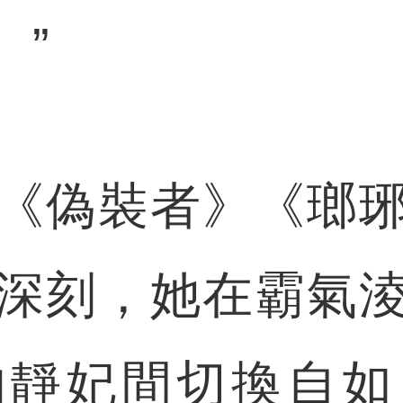
。”
偽裝者》《瑯琊
深刻，她在霸氣
的靜妃間切換自如