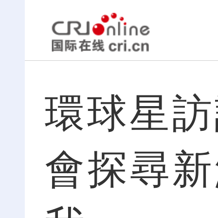
環球星訪
會探尋新