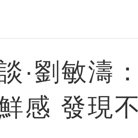
談·劉敏濤
鮮感 發現