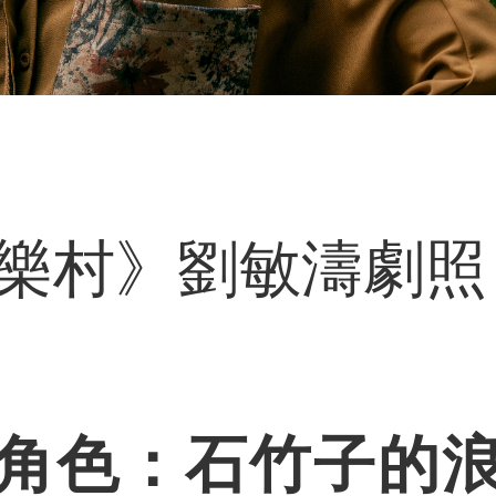
樂村》劉敏濤劇照
角色：石竹子的