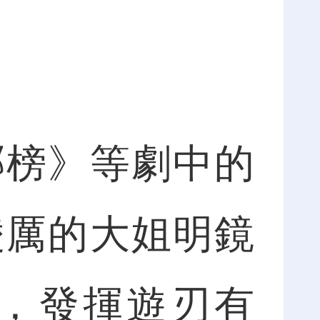
榜》等劇中的
淩厲的大姐明鏡
，發揮遊刃有