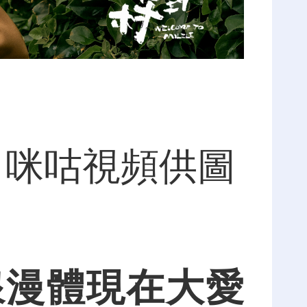
 咪咕視頻供圖
浪漫體現在大愛