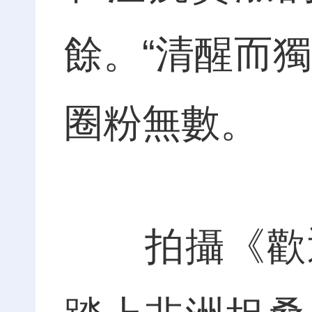
餘。“清醒而
圈粉無數。
拍攝《歡迎