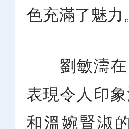
色充滿了魅力
劉敏濤在《
表現令人印象
和溫婉賢淑