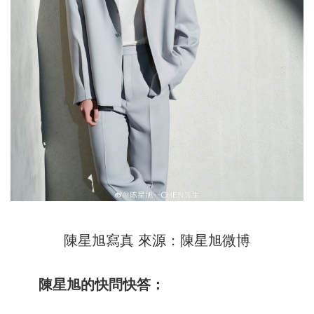
陳星旭寫真 來源：陳星旭微博
陳星旭的快問快答：