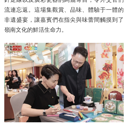
流連忘返。這場集觀賞、品味、體驗于一體的
非遺盛宴，讓嘉賓們在指尖與味蕾間觸摸到了
嶺南文化的鮮活生命力。