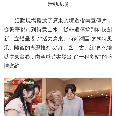
活動現場
活動現場播放了廣東入境遊指南宣傳片，
從繁華都市到詩意山水，從非遺傳承到科技創
新，立體呈現了“活力廣東、時尚灣區”的獨特風
采。隨後的專題推介以“綠、藍、古、紅”四色繪
就廣東畫卷，向全球遊客發出了“一程多站”的盛
情邀約。