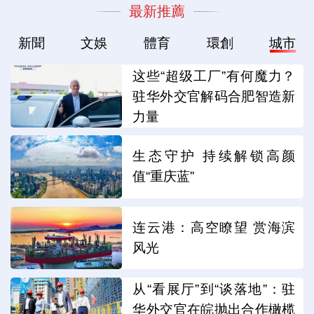
最新推薦
新聞
文娛
體育
環創
城市
这些“超级工厂”有何魔力？
驻华外交官解码合肥智造新
力量
生态守护 持续解锁高颜
值“重庆蓝”
连云港：高空瞭望 赏海滨
风光
从“看展厅”到“谈落地”：驻
华外交官在皖抛出合作橄榄