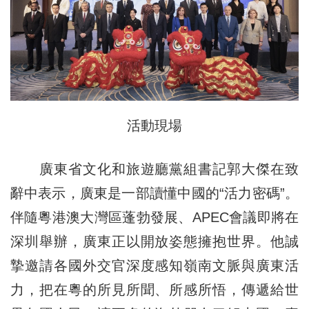
活動現場
廣東省文化和旅遊廳黨組書記郭大傑在致
辭中表示，廣東是一部讀懂中國的“活力密碼”。
伴隨粵港澳大灣區蓬勃發展、APEC會議即將在
深圳舉辦，廣東正以開放姿態擁抱世界。他誠
摯邀請各國外交官深度感知嶺南文脈與廣東活
力，把在粵的所見所聞、所感所悟，傳遞給世