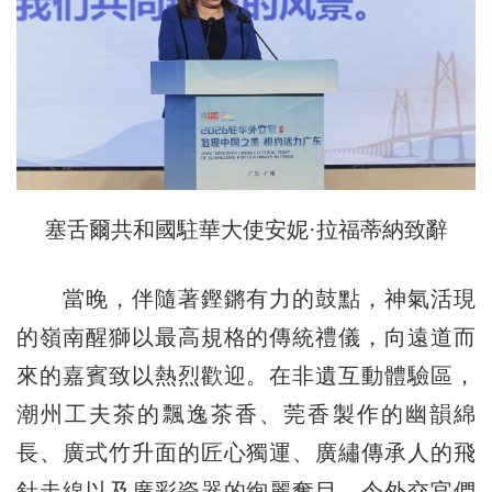
塞舌爾共和國駐華大使安妮·拉福蒂納致辭
當晚，伴隨著鏗鏘有力的鼓點，神氣活現
的嶺南醒獅以最高規格的傳統禮儀，向遠道而
來的嘉賓致以熱烈歡迎。在非遺互動體驗區，
潮州工夫茶的飄逸茶香、莞香製作的幽韻綿
長、廣式竹升面的匠心獨運、廣繡傳承人的飛
針走線以及廣彩瓷器的絢麗奪目，令外交官們