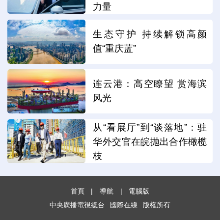
力量
生态守护 持续解锁高颜
值“重庆蓝”
连云港：高空瞭望 赏海滨
风光
从“看展厅”到“谈落地”：驻
华外交官在皖抛出合作橄榄
枝
首頁
|
導航
|
電腦版
中央廣播電視總台
國際在線
版權所有