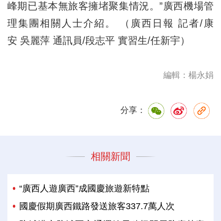
峰期已基本無旅客擁堵聚集情況。”廣西機場管
理集團相關人士介紹。 （廣西日報 記者/康
安 吳麗萍 通訊員/段志平 實習生/任新宇）
編輯：楊永娟
分享：
相關新聞
“廣西人遊廣西”成國慶旅遊新特點
國慶假期廣西鐵路發送旅客337.7萬人次