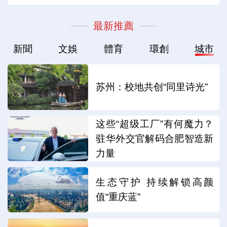
最新推薦
新聞
文娛
體育
環創
城市
苏州：校地共创“同里诗光”
这些“超级工厂”有何魔力？
驻华外交官解码合肥智造新
力量
生态守护 持续解锁高颜
值“重庆蓝”