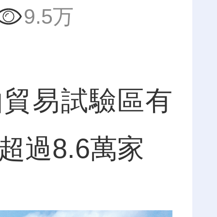
9.5万
貿易試驗區有
過8.6萬家