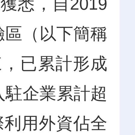
悉，自2019
驗區（以下簡稱
來，已累計形成
入駐企業累計超
際利用外資佔全