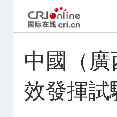
中國（廣
效發揮試