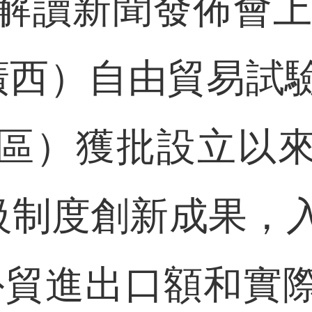
解讀新聞發佈會上獲
廣西）自由貿易試
區）獲批設立以
區級制度創新成果，
，外貿進出口額和實