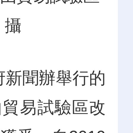
 攝
府新聞辦舉行的
由貿易試驗區改