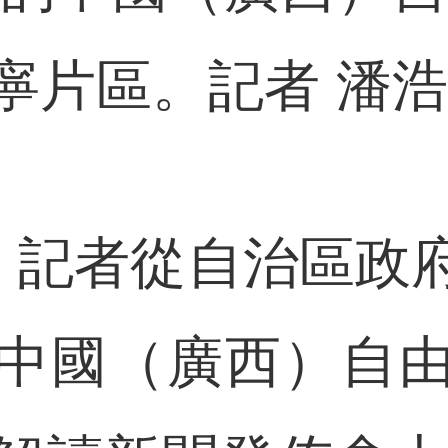
寧片區。記者 潘浩
記者從自治區政
中國（廣西）自