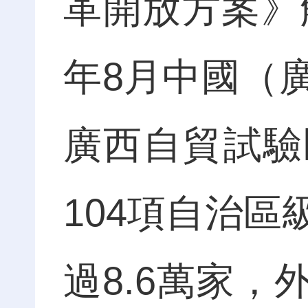
革開放方案》
年8月中國（
廣西自貿試驗
104項自治
過8.6萬家