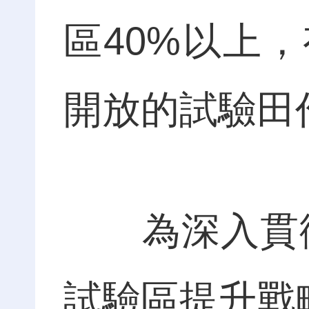
區40%以上
開放的試驗
為深入貫徹
試驗區提升戰