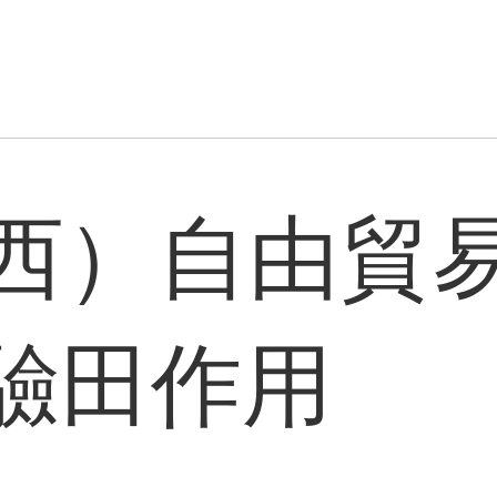
西）自由貿
驗田作用