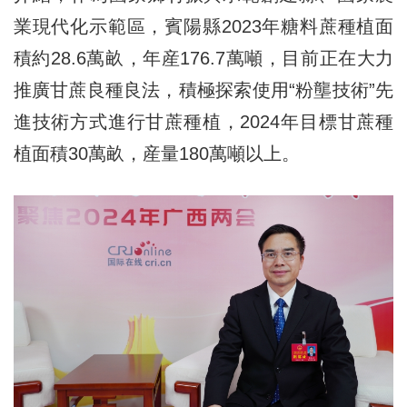
業現代化示範區，賓陽縣2023年糖料蔗種植面
積約28.6萬畝，年産176.7萬噸，目前正在大力
推廣甘蔗良種良法，積極探索使用“粉壟技術”先
進技術方式進行甘蔗種植，2024年目標甘蔗種
植面積30萬畝，産量180萬噸以上。