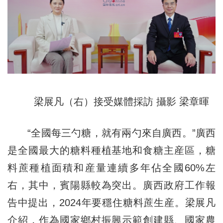
梁展凡（右）接受媒體採訪 攝影 梁章暉
“全國每三勺糖，就有兩勺來自廣西。”廣西
是全國最大的糖料種植基地和食糖主産區，糖
料蔗種植面積和産量連續多年佔全國60%左
右，其中，賓陽縣較為突出。
廣西政府工作報
告中提出，2024年要
穩住糖料蔗生産。梁展凡
介紹，作為國家鄉村振興示範創建縣、國家農