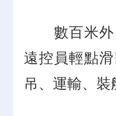
數百米外，
遠控員輕點滑
吊、運輸、裝