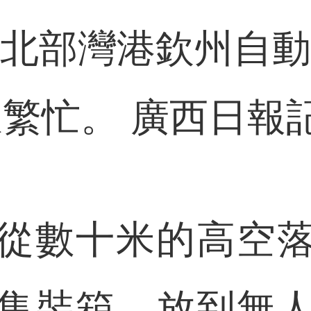
部灣港欽州自動
繁忙。 廣西日報記
數十米的高空落
集裝箱，放到無