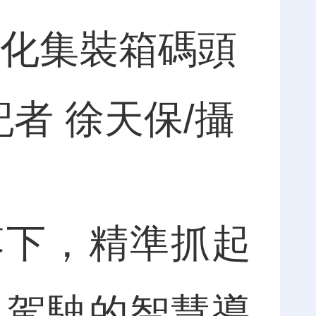
化集裝箱碼頭
者 徐天保/攝
下，精準抓起
人駕駛的智慧導