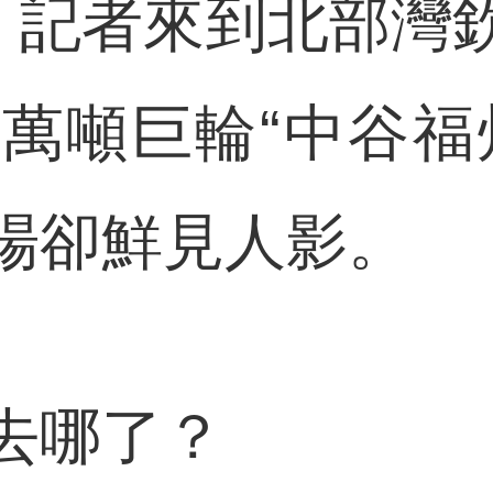
記者來到北部灣
0萬噸巨輪“中谷福
場卻鮮見人影。
哪了？