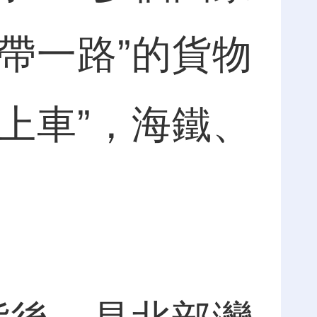
一帶一路”的貨物
即上車”，海鐵、