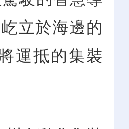
，屹立於海邊的
將運抵的集裝