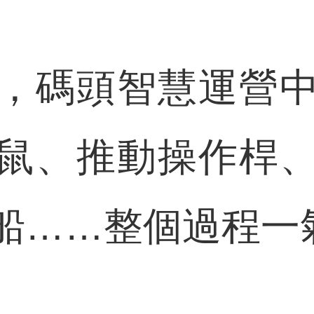
碼頭智慧運營中
鼠、推動操作桿
船……整個過程一