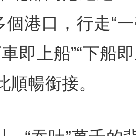
多個港口，行走“
車即上船”“下船
此順暢銜接。