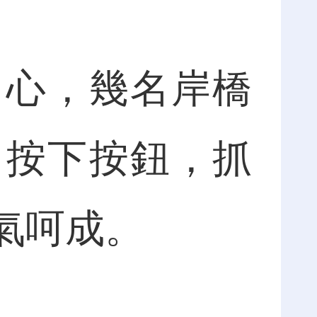
心，幾名岸橋
、按下按鈕，抓
氣呵成。