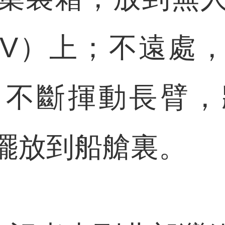
GV）上；不遠處
，不斷揮動長臂，
擺放到船艙裏。