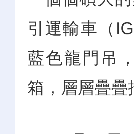
引運輸車（I
藍色龍門吊
箱，層層疊疊