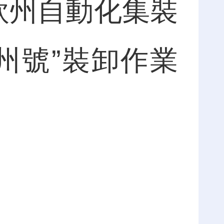
欽州自動化集裝
州號”裝卸作業