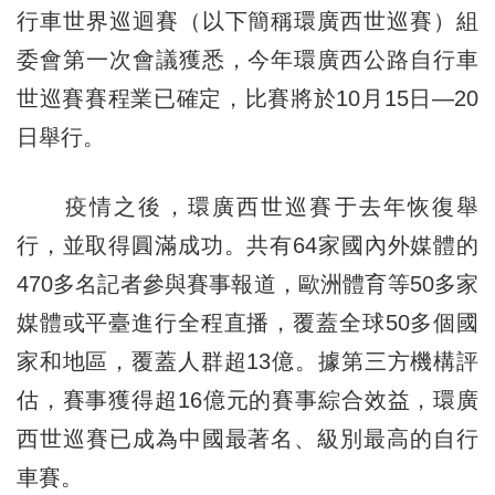
行車世界巡迴賽（以下簡稱環廣西世巡賽）組
委會第一次會議獲悉，今年環廣西公路自行車
世巡賽賽程業已確定，比賽將於10月15日—20
日舉行。
疫情之後，環廣西世巡賽于去年恢復舉
行，並取得圓滿成功。共有64家國內外媒體的
470多名記者參與賽事報道，歐洲體育等50多家
媒體或平臺進行全程直播，覆蓋全球50多個國
家和地區，覆蓋人群超13億。據第三方機構評
估，賽事獲得超16億元的賽事綜合效益，環廣
西世巡賽已成為中國最著名、級別最高的自行
車賽。