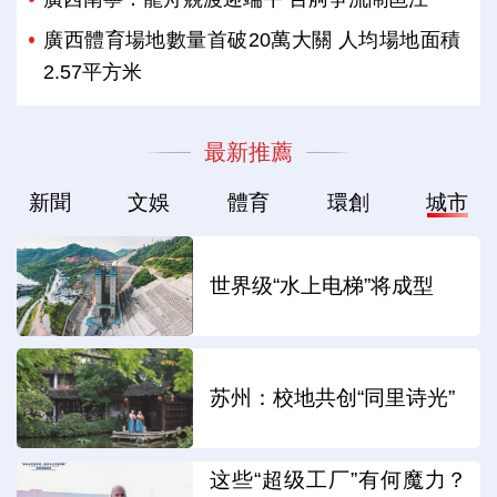
廣西體育場地數量首破20萬大關 人均場地面積
2.57平方米
最新推薦
新聞
文娛
體育
環創
城市
世界级“水上电梯”将成型
苏州：校地共创“同里诗光”
这些“超级工厂”有何魔力？