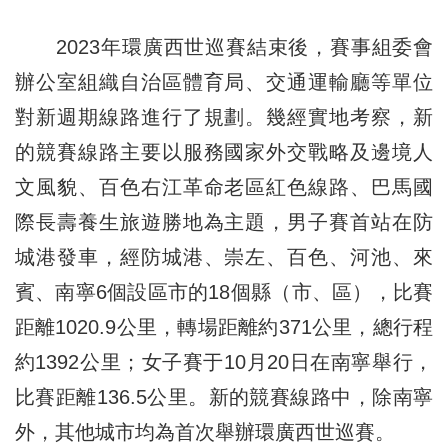
2023年環廣西世巡賽結束後，賽事組委會
辦公室組織自治區體育局、交通運輸廳等單位
對新週期線路進行了規劃。幾經實地考察，新
的競賽線路主要以服務國家外交戰略及邊境人
文風貌、百色右江革命老區紅色線路、巴馬國
際長壽養生旅遊勝地為主題，男子賽首站在防
城港發車，經防城港、崇左、百色、河池、來
賓、南寧6個設區市的18個縣（市、區），比賽
距離1020.9公里，轉場距離約371公里，總行程
約1392公里；女子賽于10月20日在南寧舉行，
比賽距離136.5公里。新的競賽線路中，除南寧
外，其他城市均為首次舉辦環廣西世巡賽。