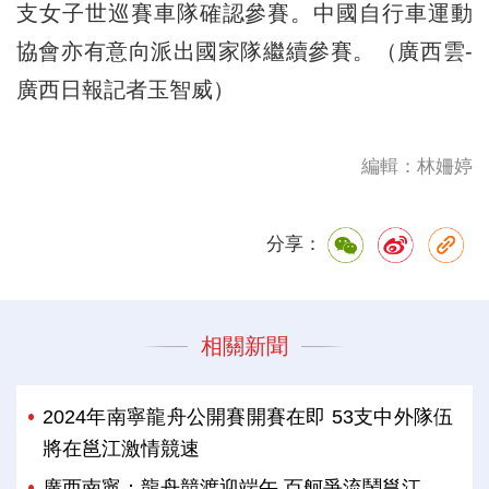
支女子世巡賽車隊確認參賽。中國自行車運動
協會亦有意向派出國家隊繼續參賽。（廣西雲-
廣西日報記者玉智威）
編輯：林姍婷
分享：
相關新聞
2024年南寧龍舟公開賽開賽在即 53支中外隊伍
將在邕江激情競速
廣西南寧：龍舟競渡迎端午 百舸爭流鬧邕江