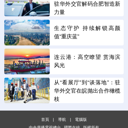
驻华外交官解码合肥智造新
力量
生态守护 持续解锁高颜
值“重庆蓝”
连云港：高空瞭望 赏海滨
风光
从“看展厅”到“谈落地”：驻
华外交官在皖抛出合作橄榄
枝
首頁
|
導航
|
電腦版
中央廣播電視總台
國際在線
版權所有