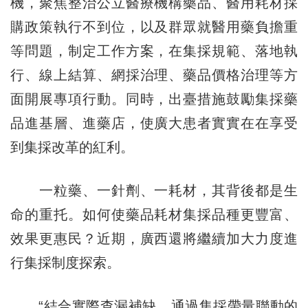
機，聚焦整治公立醫療機構藥品、醫用耗材採
購政策執行不到位，以及群眾就醫用藥負擔重
等問題，制定工作方案，在集採規範、落地執
行、線上結算、網採治理、藥品價格治理等方
面開展專項行動。同時，出臺措施鼓勵集採藥
品進基層、進藥店，使廣大患者實實在在享受
到集採改革的紅利。
一粒藥、一針劑、一耗材，其背後都是生
命的重托。如何使藥品耗材集採品種更豐富、
效果更惠民？近期，廣西還將繼續加大力度進
行集採制度探索。
“結合實際查漏補缺，通過集採帶量聯動的