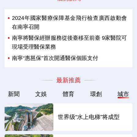
2024年國家醫療保障基金飛行檢查廣西啟動會
在南寧召開
南寧將醫保經辦服務從後臺移至前臺 9家醫院可
現場受理醫保業務
南寧“惠邕保”首次開通醫保個賬支付
最新推薦
新聞
文娛
體育
環創
城市
世界级“水上电梯”将成型