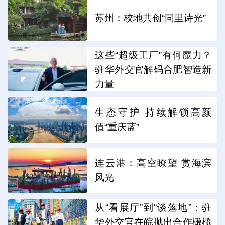
苏州：校地共创“同里诗光”
这些“超级工厂”有何魔力？
驻华外交官解码合肥智造新
力量
生态守护 持续解锁高颜
值“重庆蓝”
连云港：高空瞭望 赏海滨
风光
从“看展厅”到“谈落地”：驻
华外交官在皖抛出合作橄榄