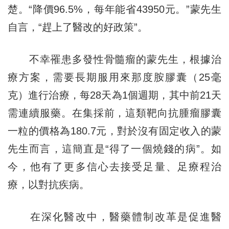
楚。“降價96.5%，每年能省43950元。”蒙先生
自言，“趕上了醫改的好政策”。
不幸罹患多發性骨髓瘤的蒙先生，根據治
療方案，需要長期服用來那度胺膠囊（25毫
克）進行治療，每28天為1個週期，其中前21天
需連續服藥。在集採前，這類靶向抗腫瘤膠囊
一粒的價格為180.7元，對於沒有固定收入的蒙
先生而言，這簡直是“得了一個燒錢的病”。如
今，他有了更多信心去接受足量、足療程治
療，以對抗疾病。
在深化醫改中，醫藥體制改革是促進醫