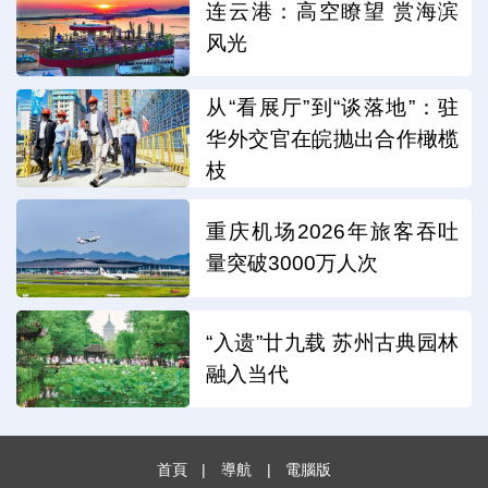
连云港：高空瞭望 赏海滨
风光
从“看展厅”到“谈落地”：驻
华外交官在皖抛出合作橄榄
枝
重庆机场2026年旅客吞吐
量突破3000万人次
“入遗”廿九载 苏州古典园林
融入当代
首頁
|
導航
|
電腦版