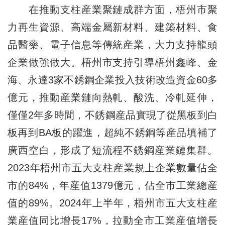
在推動支柱産業聚鏈成群方面，梧州市聚
力再生資源、高端金屬新材料、建築材料、食
品醫藥、電子信息等傳統産業，大力支持龍頭
企業做強做大。梧州市支持引導梧州鑫峰、金
海、永達3家不銹鋼企業投入技術改造資金60多
億元，推動産業鏈向熱軋、酸洗、冷軋延伸，
僅僅2年多時間，不銹鋼産品實現了從黑板到白
板再到BA板的躍進，超純不銹鋼等産品填補了
廣西空白，形成了短流程不銹鋼産業鏈集群。
2023年梧州市五大支柱産業規上企業數量佔全
市的84%，年産值1379億元，佔全市工業總産
值的89%。2024年上半年，梧州市五大支柱産
業産值同比增長17%，拉動全市工業産值增長