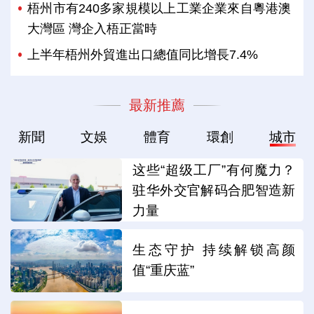
梧州市有240多家規模以上工業企業來自粵港澳
大灣區 灣企入梧正當時
上半年梧州外貿進出口總值同比增長7.4%
最新推薦
新聞
文娛
體育
環創
城市
这些“超级工厂”有何魔力？
驻华外交官解码合肥智造新
力量
生态守护 持续解锁高颜
值“重庆蓝”