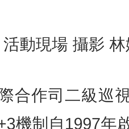
動現場 攝影 林
合作司二級巡視
+3機制自1997