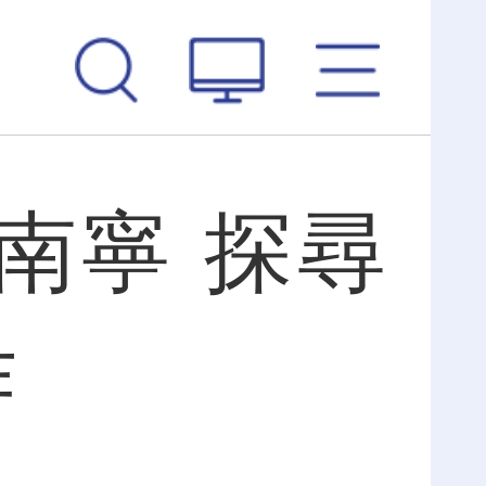
南寧 探尋
作