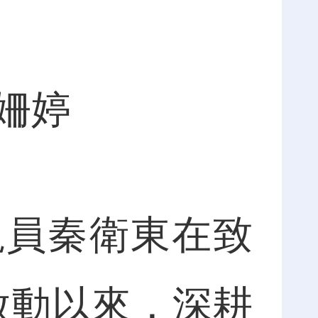
姍婷
員秦衛東在致
年啟動以來，深耕