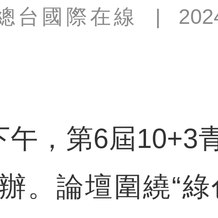
總台國際在線
|
202
午，第6屆10+3
辦。論壇圍繞“綠