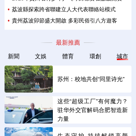
荔波縣探索跨省聯建立人大代表聯絡站模式
貴州荔波卯節盛大開啟 多彩民俗引八方遊客
最新推薦
新聞
文娛
體育
環創
城市
苏州：校地共创“同里诗光”
这些“超级工厂”有何魔力？
驻华外交官解码合肥智造新
力量
生态守护 持续解锁高颜