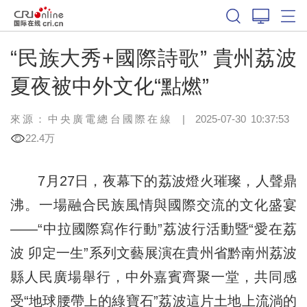
“民族大秀+國際詩歌” 貴州荔波
夏夜被中外文化“點燃”
來源：中央廣電總台國際在線
|
2025-07-30 10:37:53
22.4万
7月27日，夜幕下的荔波燈火璀璨，人聲鼎
沸。一場融合民族風情與國際交流的文化盛宴
——“中拉國際寫作行動”荔波行活動暨“愛在荔
波 卯定一生”系列文藝展演在貴州省黔南州荔波
縣人民廣場舉行，中外嘉賓齊聚一堂，共同感
受“地球腰帶上的綠寶石”荔波這片土地上流淌的