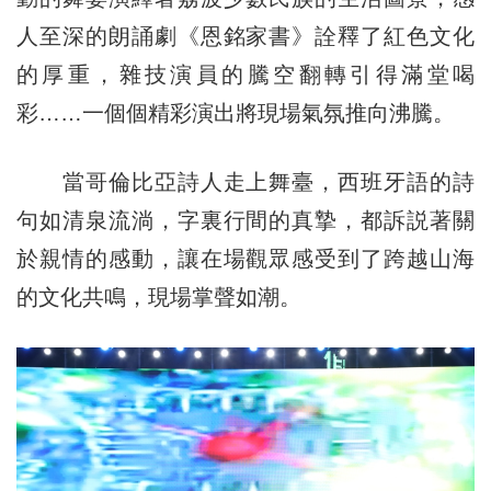
人至深的朗誦劇《恩銘家書》詮釋了紅色文化
的厚重，雜技演員的騰空翻轉引得滿堂喝
彩……一個個精彩演出將現場氣氛推向沸騰。
當哥倫比亞詩人走上舞臺，西班牙語的詩
句如清泉流淌，字裏行間的真摯，都訴説著關
於親情的感動，讓在場觀眾感受到了跨越山海
的文化共鳴，現場掌聲如潮。