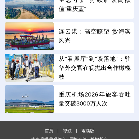
值“重庆蓝”
连云港：高空瞭望 赏海滨
风光
从“看展厅”到“谈落地”：驻
华外交官在皖抛出合作橄榄
枝
重庆机场2026年旅客吞吐
量突破3000万人次
首頁
|
導航
|
電腦版