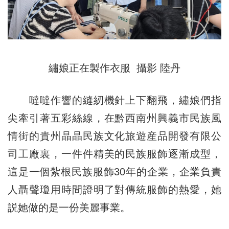
繡娘正在製作衣服 攝影 陸丹
噠噠作響的縫紉機針上下翻飛，繡娘們指
尖牽引著五彩絲線，在黔西南州興義市民族風
情街的貴州晶晶民族文化旅遊産品開發有限公
司工廠裏，一件件精美的民族服飾逐漸成型，
這是一個紮根民族服飾30年的企業，企業負責
人聶聲瓊用時間證明了對傳統服飾的熱愛，她
説她做的是一份美麗事業。