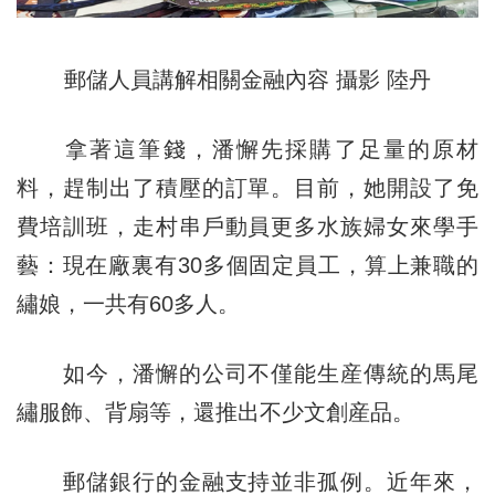
郵儲人員講解相關金融內容 攝影 陸丹
拿著這筆錢，潘懈先採購了足量的原材
料，趕制出了積壓的訂單。目前，她開設了免
費培訓班，走村串戶動員更多水族婦女來學手
藝：現在廠裏有30多個固定員工，算上兼職的
繡娘，一共有60多人。
如今，潘懈的公司不僅能生産傳統的馬尾
繡服飾、背扇等，還推出不少文創産品。
郵儲銀行的金融支持並非孤例。近年來，