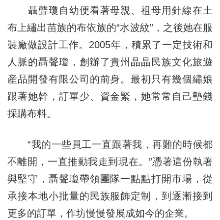
聶聲瓊自幼便看著母親、祖母用針線在土
布上繡出苗族的布依族的“水波紋”，之後她在服
裝廠做設計工作。2005年，積累了一定技術和
人脈的聶聲瓊，創辦了貴州晶晶民族文化旅遊
産品開發有限公司的前身。最初只有幾個繡娘
跟著她幹，訂單少、資金緊，她常常自己墊錢
採購布料。
“我的一些員工一直跟著我，再難的時候都
不離開，一直推動我走到現在。”憑著這份執著
與堅守，聶聲瓊帶領團隊一點點打開市場，從
承接本地小批量的民族服飾定制，到逐漸接到
更多的訂單，作坊慢慢發展成如今的企業。