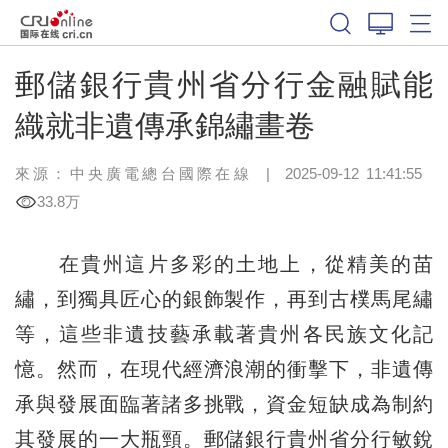
郵儲銀行貴州省分行金融賦能
織就非遺傳承錦繡畫卷
來源：中央廣電總台國際在線
|
2025-09-12 11:41:55
33.8万
在貴州這片多彩的土地上，從精美的苗
繡，到獨具匠心的銀飾製作，再到古樸馬尾繡
等，這些非遺技藝承載著貴州各民族文化記
憶。然而，在現代經濟浪潮的衝擊下，非遺傳
承與發展面臨著諸多挑戰，資金短缺成為制約
其發展的一大瓶頸。郵儲銀行貴州省分行敏銳