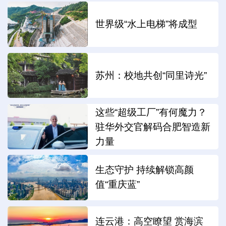
世界级“水上电梯”将成型
苏州：校地共创“同里诗光”
这些“超级工厂”有何魔力？
驻华外交官解码合肥智造新
力量
生态守护 持续解锁高颜
值“重庆蓝”
连云港：高空瞭望 赏海滨