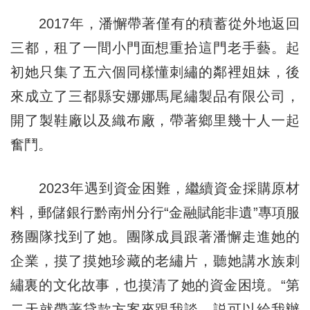
2017年，潘懈帶著僅有的積蓄從外地返回
三都，租了一間小門面想重拾這門老手藝。起
初她只集了五六個同樣懂刺繡的鄰裡姐妹，後
來成立了三都縣安娜娜馬尾繡製品有限公司，
開了製鞋廠以及織布廠，帶著鄉里幾十人一起
奮鬥。
2023年遇到資金困難，繼續資金採購原材
料，郵儲銀行黔南州分行“金融賦能非遺”專項服
務團隊找到了她。團隊成員跟著潘懈走進她的
企業，摸了摸她珍藏的老繡片，聽她講水族刺
繡裏的文化故事，也摸清了她的資金困境。“第
二天就帶著貸款方案來跟我談，説可以給我辦