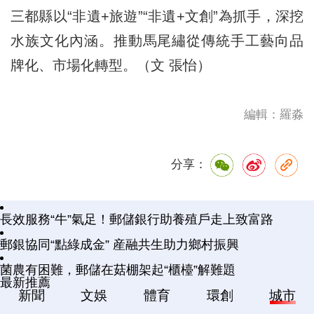
三都縣以“非遺+旅遊”“非遺+文創”為抓手，深挖
水族文化內涵。推動馬尾繡從傳統手工藝向品
牌化、市場化轉型。（文 張怡）
編輯：羅淼
分享：
長效服務“牛”氣足！郵儲銀行助養殖戶走上致富路
郵銀協同“點綠成金” 産融共生助力鄉村振興
菌農有困難，郵儲在菇棚架起“櫃檯”解難題
最新推薦
新聞
文娛
體育
環創
城市