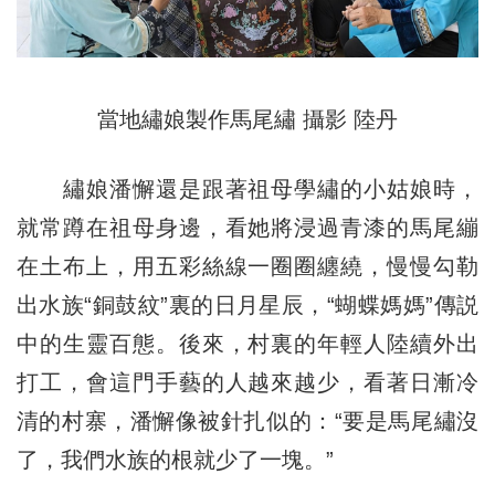
當地繡娘製作馬尾繡 攝影 陸丹
繡娘潘懈還是跟著祖母學繡的小姑娘時，
就常蹲在祖母身邊，看她將浸過青漆的馬尾繃
在土布上，用五彩絲線一圈圈纏繞，慢慢勾勒
出水族“銅鼓紋”裏的日月星辰，“蝴蝶媽媽”傳説
中的生靈百態。後來，村裏的年輕人陸續外出
打工，會這門手藝的人越來越少，看著日漸冷
清的村寨，潘懈像被針扎似的：“要是馬尾繡沒
了，我們水族的根就少了一塊。”