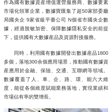
作為國有數據資産增值運營服務商、數據要素
市場化領軍企業，數據寶匯集了超50家部委廳
局國央企 9家省級平臺公司 N個省市國央企數
據，經過脫敏加密、保障數據隱私安全的前提
下，提供國有大數據産品及資源對接服務。
同時，利用國有數據開發出數據産品1800
多個，落地300余個應用場景，推動國有數據資
産應用於金融、保險、交通、互聯網等領域。
數據覆蓋了人、車、企、路、環、能六大維
度，能從各個維度賦能業務落地，實現業績和
市場佔有率的雙增長。