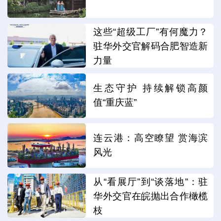
这些“超级工厂”有何魔力？
驻华外交官解码合肥智造新
力量
生态守护 持续解锁高颜
值“重庆蓝”
连云港：高空瞭望 赏海滨
风光
从“看展厅”到“谈落地”：驻
华外交官在皖抛出合作橄榄
枝