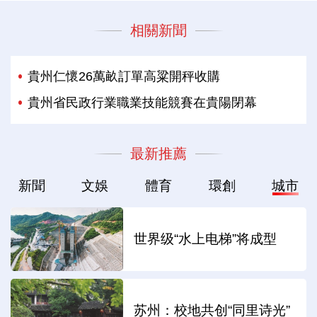
相關新聞
貴州仁懷26萬畝訂單高粱開秤收購
貴州省民政行業職業技能競賽在貴陽閉幕
最新推薦
新聞
文娛
體育
環創
城市
世界级“水上电梯”将成型
苏州：校地共创“同里诗光”