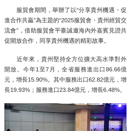
服貿會期間，舉辦了以“分享貴州機遇・促
進合作共贏”為主題的“2025服貿會・貴州經貿交
流會”，借助服貿會平臺誠邀海內外嘉賓見證共
促開放合作，同享貴州機遇的精彩故事。
近年來，貴州堅持全方位擴大高水準對外
開放。今年1至7月，全省服務進出口86.66億
元，增長15.90%。其中服務出口62.82億元，增
長19.93%；服務進口23.84億元，增長6.48%。