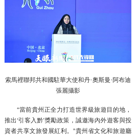
索馬裡聯邦共和國駐華大使和丹·奧斯曼·阿布迪
張麗攝影
“當前貴州正全力打造世界級旅遊目的地，
推出‘引客入黔’獎勵政策，誠邀海內外遊客與投
資者共享文旅發展紅利。”貴州省文化和旅遊廳