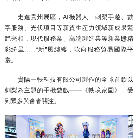
走進貴州展區，AI機器人、刺梨手遊、數
字服務、光伏項目等新質生産力領域新成果驚
艷亮相，現代服務業、高端製造業等新業態精
彩紛呈......“新”風縷縷，吹向服務貿易國際平
臺。
貴陽一軼科技有限公司製作的全球首款以
刺梨為主題的手機遊戲——《軼境家園》，受
到眾多與會者關注。