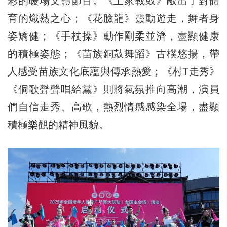
彩的暖場文體節目。《土家戰鼓》敲出了對體
育的熾熱之心；《花臉龍》靈動遊走，舞者身
姿矯健；《手杖操》動作剛柔並濟，盡顯健康
的積極姿態；《苗族銅鼓舞蹈》古樸悠揚，帶
人感受苗族文化底蘊與傳承熱愛；《村T走秀》
《侗歌聲聲唱給黨》則將氣氛推向高潮，演員
們自信走秀、高歌，熱烈情感感染全場，盡顯
積極樂觀的精神風貌。