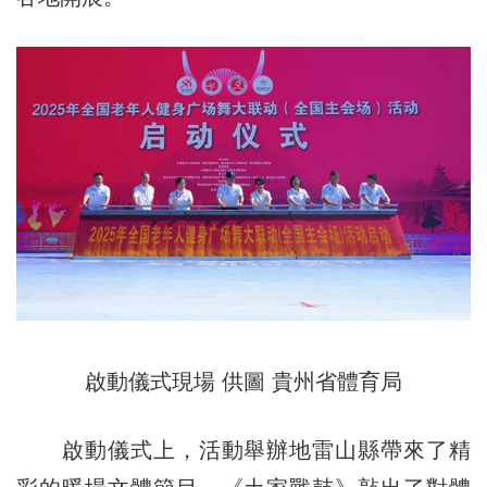
啟動儀式現場 供圖 貴州省體育局
啟動儀式上，活動舉辦地雷山縣帶來了精