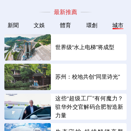
最新推薦
新聞
文娛
體育
環創
城市
世界级“水上电梯”将成型
苏州：校地共创“同里诗光”
这些“超级工厂”有何魔力？
驻华外交官解码合肥智造新
力量