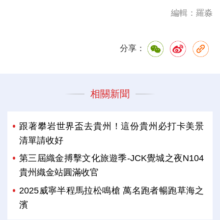
編輯：羅淼
分享：
相關新聞
跟著攀岩世界盃去貴州！這份貴州必打卡美景
清單請收好
第三屆織金搏擊文化旅遊季-JCK覺城之夜N104
貴州織金站圓滿收官
2025威寧半程馬拉松鳴槍 萬名跑者暢跑草海之
濱