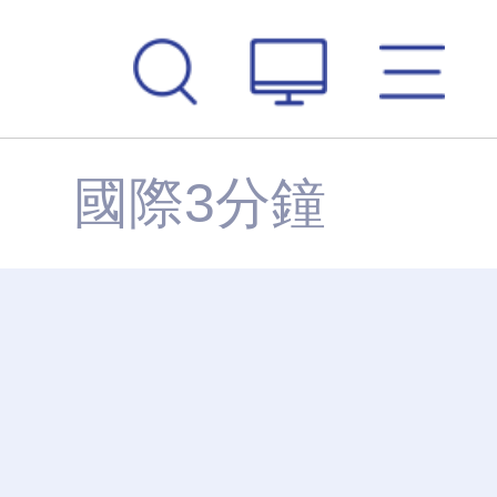
評
國際3分鐘
國