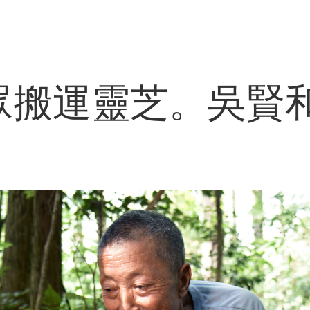
眾搬運靈芝。吳賢和