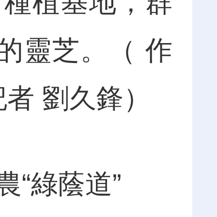
下種植基地，群
的靈芝。（ 作
記者 劉久鋒）