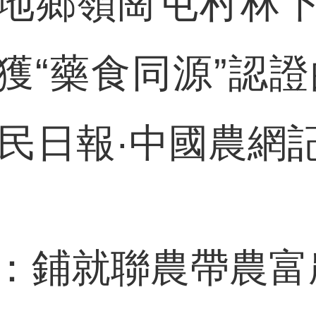
地鄉嶺崗屯村林
獲“藥食同源”認證
民日報·中國農網