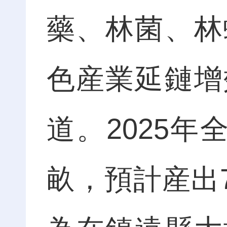
藥、林菌、林
色産業延鏈增
道。2025年
畝，預計産出7