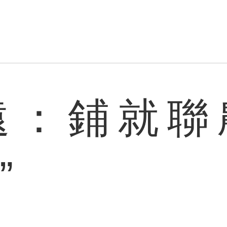
遠：鋪就聯
”