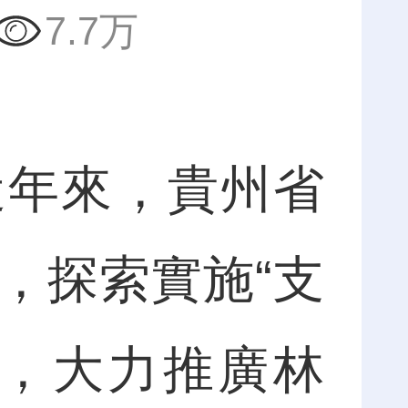
7.7万
年來，貴州省
，探索實施“支
式，大力推廣林