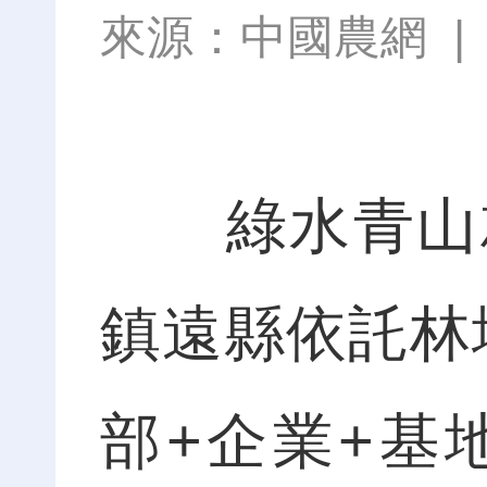
來源：
中國農網
綠水青山就
鎮遠縣依託林
部+企業+基