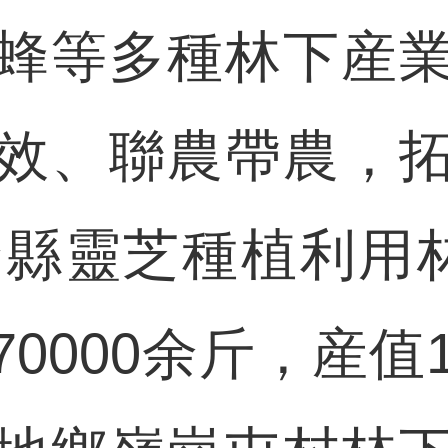
蜂等多種林下産
效、聯農帶農，
全縣靈芝種植利用
0000余斤，産值