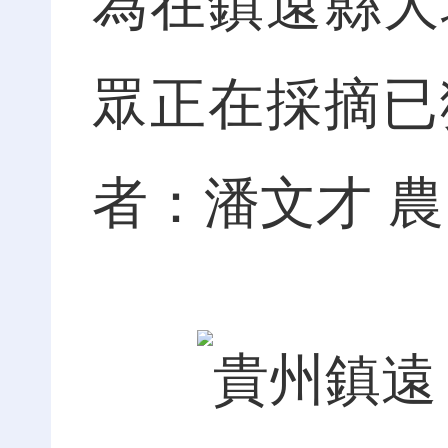
為在鎮遠縣大
眾正在採摘已
者：潘文才 農