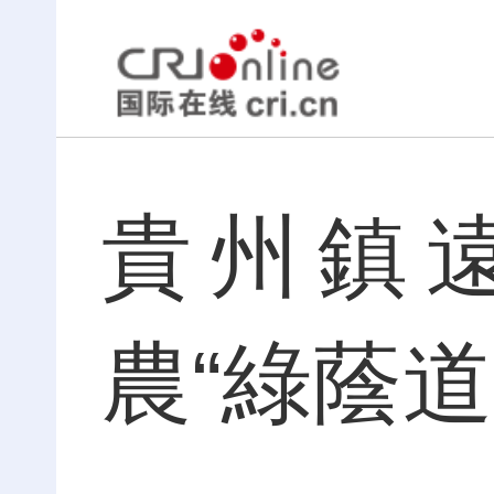
貴州鎮
農“綠蔭道