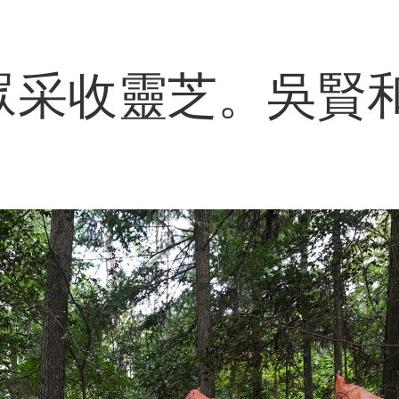
眾采收靈芝。吳賢和