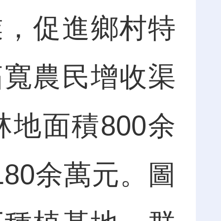
業，促進鄉村特
拓寬農民增收渠
林地面積800余
180余萬元。圖