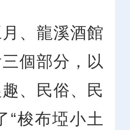
月、龍溪酒館
會三個部分，以
農趣、民俗、民
了“梭布埡小土