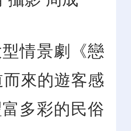
型情景劇《戀
道而來的遊客感
豐富多彩的民俗