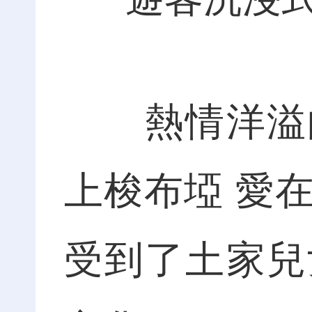
熱情洋溢的
上梭布埡 愛
受到了土家兒