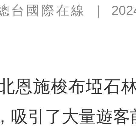
總台國際在線
|
202
恩施梭布埡石林
，吸引了大量遊客前