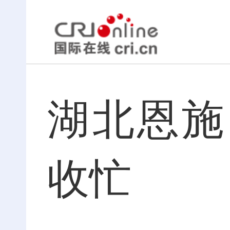
湖北恩施
收忙