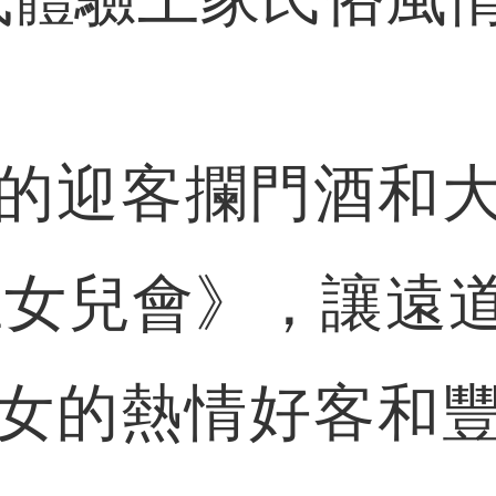
迎客攔門酒和大
在女兒會》，讓遠
女的熱情好客和