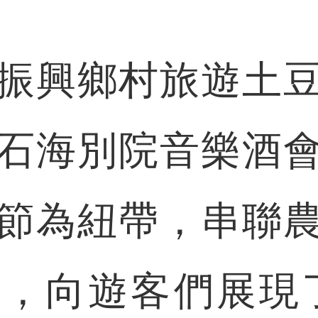
興鄉村旅遊土豆
石海別院音樂酒
節為紐帶，串聯
，向遊客們展現