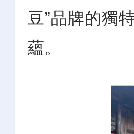
豆”品牌的獨
蘊。