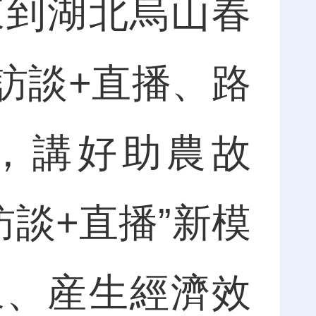
來到湖北烏山春
訪談+直播、路
，講好助農故
訪談+直播”新模
象、産生經濟效