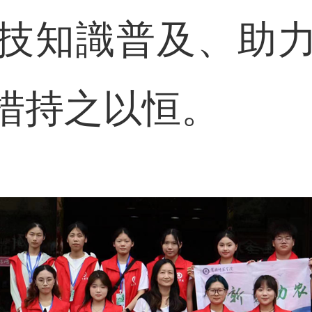
技知識普及、助
措持之以恒。