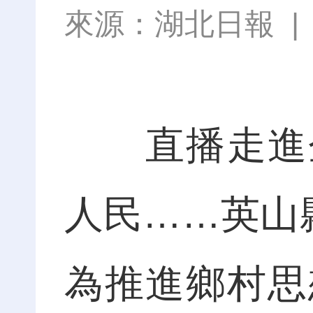
來源：
湖北日報
直播走進企
人民……英山
為推進鄉村思