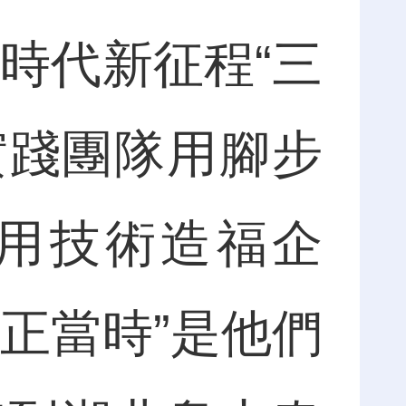
時代新征程“三
實踐團隊用腳步
用技術造福企
正當時”是他們