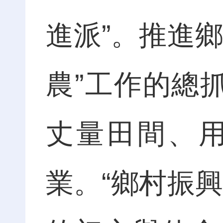
進派”。推進
農”工作的總
丈量田間、
業。“鄉村振