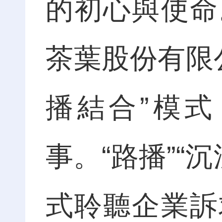
的初心與使命
茶葉股份有限
播結合”模
事。“路播”“
式聆聽企業訴