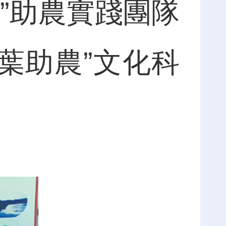
”助農實踐團隊
葉助農”文化科