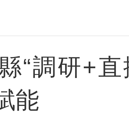
縣“調研+直
賦能