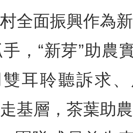
鄉村全面振興作為新
抓手，“新芽”助農
用雙耳聆聽訴求、
興走基層，茶葉助農