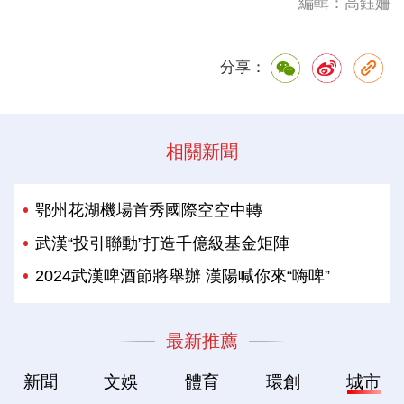
編輯：高鈺姍
分享：
相關新聞
鄂州花湖機場首秀國際空空中轉
武漢“投引聯動”打造千億級基金矩陣
2024武漢啤酒節將舉辦 漢陽喊你來“嗨啤”
最新推薦
新聞
文娛
體育
環創
城市