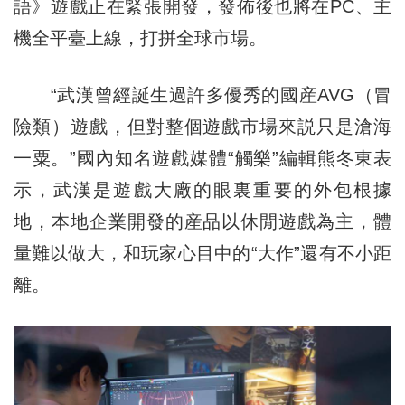
語》遊戲正在緊張開發，發佈後也將在PC、主
機全平臺上線，打拼全球市場。
“武漢曾經誕生過許多優秀的國産AVG（冒
險類）遊戲，但對整個遊戲市場來説只是滄海
一粟。”國內知名遊戲媒體“觸樂”編輯熊冬東表
示，武漢是遊戲大廠的眼裏重要的外包根據
地，本地企業開發的産品以休閒遊戲為主，體
量難以做大，和玩家心目中的“大作”還有不小距
離。