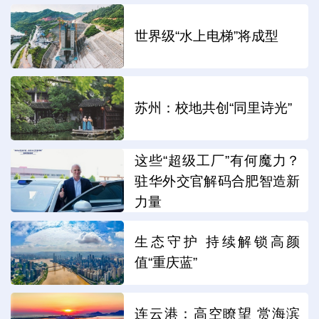
世界级“水上电梯”将成型
苏州：校地共创“同里诗光”
这些“超级工厂”有何魔力？
驻华外交官解码合肥智造新
力量
生态守护 持续解锁高颜
值“重庆蓝”
连云港：高空瞭望 赏海滨