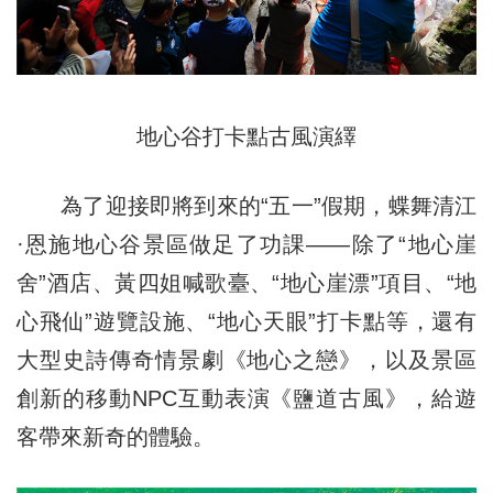
地心谷打卡點古風演繹
為了迎接即將到來的“五一”假期，蝶舞清江
·恩施地心谷景區做足了功課——除了“地心崖
舍”酒店、黃四姐喊歌臺、“地心崖漂”項目、“地
心飛仙”遊覽設施、“地心天眼”打卡點等，還有
大型史詩傳奇情景劇《地心之戀》，以及景區
創新的移動NPC互動表演《鹽道古風》，給遊
客帶來新奇的體驗。