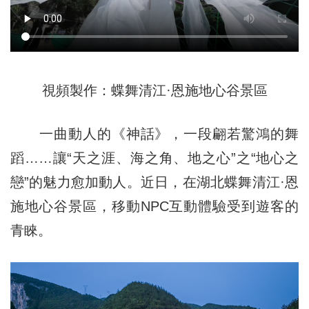
視頻製作：蝶舞清江·恩施地心谷景區
一曲動人的《神話》，一段翩若驚鴻的舞
蹈……讓“天之涯、海之角、地之心”之“地心之
戀”的魅力愈加動人。近日，在湖北蝶舞清江·恩
施地心谷景區，移動NPC互動體驗受到遊客的
青睞。