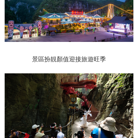
景區扮靚顏值迎接旅遊旺季