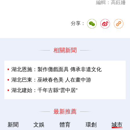
編輯：高鈺姍
分享：
相關新聞
湖北恩施：製作儺戲面具 傳承非遺文化
湖北巴東：巫峽春色美 人在畫中游
湖北建始：千年古縣“雲中居”
最新推薦
新聞
文娛
體育
環創
城市