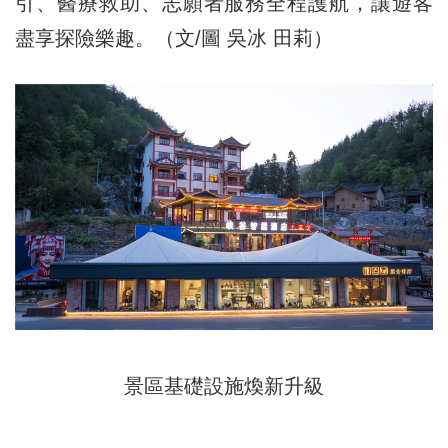
引、醫療救助、志願者服務全程護航，讓遊客
盡享探險樂趣。（文/圖 吳冰 田莉）
景區基礎設施煥新升級