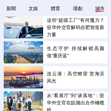
新聞
文娛
體育
環創
城市
这些“超级工厂”有何魔力？
驻华外交官解码合肥智造新
力量
生态守护 持续解锁高颜
值“重庆蓝”
连云港：高空瞭望 赏海滨
风光
从“看展厅”到“谈落地”：驻
华外交官在皖抛出合作橄榄
枝