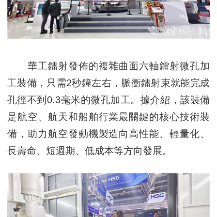
華工鐳射發佈的複雜曲面六軸鐳射微孔加
工裝備，只需2秒鐘左右，脈衝鐳射束就能完成
孔徑不到0.3毫米的微孔加工。據介紹，該裝備
是航空、航天和船舶行業最關鍵的核心技術裝
備，助力航空發動機製造向高性能、輕量化、
長壽命、短週期、低成本等方向發展。