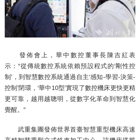
發佈會上，華中數控董事長陳吉紅表
示：“從傳統數控系統依賴預設程式的‘剛性控
制’，到智慧數控系統通過自主‘感知-學習-決策-
控制’閉環，‘華中10型’實現了數控機床更快更精
更可靠，越用越聰明，從數字化革命到智慧化
覺醒。”
武重集團發佈世界首臺智慧重型機床高速