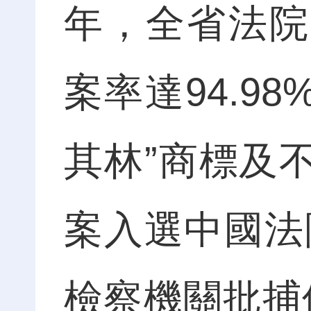
年，全省法院
案率達94.9
其林”商標及
案入選中國法
檢察機關批捕侵