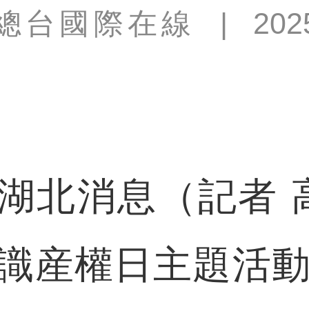
總台國際在線
|
202
北消息（記者 高
識産權日主題活動