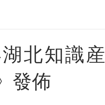
4年湖北知識
》發佈