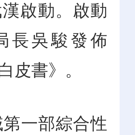
武漢啟動。啟動
局長吳駿發佈
況白皮書》。
域第一部綜合性