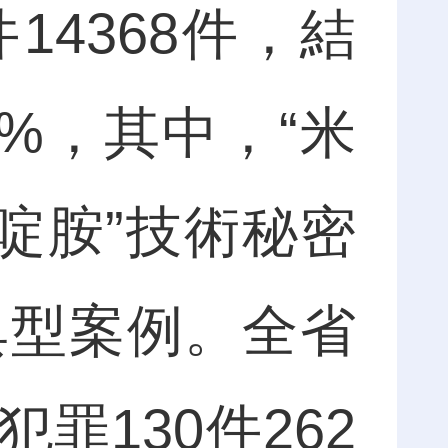
4368件，結
4%，其中，“米
啶胺”技術秘密
典型案例。全省
罪130件262