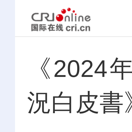
《202
況白皮書