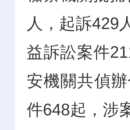
人，起訴42
益訴訟案件21
安機關共偵辦
件648起，涉