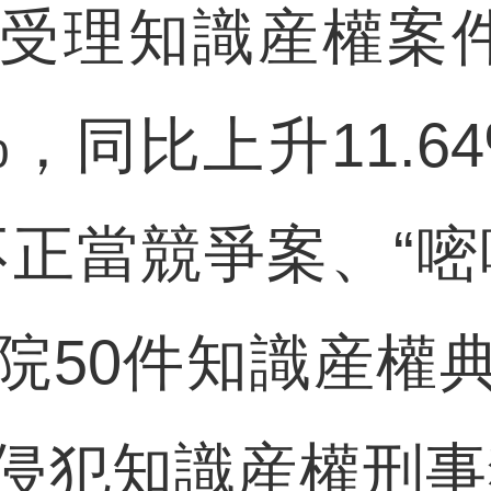
受理知識産權案件1
8%，同比上升11.6
不正當競爭案、“嘧
院50件知識産權
犯知識産權刑事犯