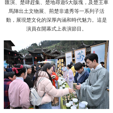
匯演、楚肆趕集、楚地尋遊5大版塊，及楚王車
馬陣出土文物展、荊楚非遺秀等一系列子活
動，展現楚文化的深厚內涵和時代魅力。這是
演員在開幕式上表演節目。