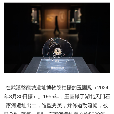
在武漢盤龍城遺址博物院拍攝的玉團鳳（2024
年3月30日攝）。1955年，玉團鳳于湖北天門石
家河遺址出土，造型秀美，線條遒勁流暢，被