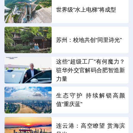
世界级“水上电梯”将成型
苏州：校地共创“同里诗光”
这些“超级工厂”有何魔力？
驻华外交官解码合肥智造新
力量
生态守护 持续解锁高颜
值“重庆蓝”
连云港：高空瞭望 赏海滨