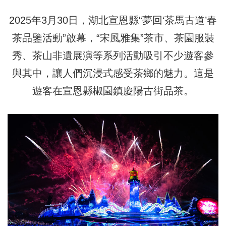
2025年3月30日，湖北宣恩縣“夢回‘茶馬古道’春
茶品鑒活動”啟幕，“宋風雅集”茶市、茶園服裝
秀、茶山非遺展演等系列活動吸引不少遊客參
與其中，讓人們沉浸式感受茶鄉的魅力。這是
遊客在宣恩縣椒園鎮慶陽古街品茶。