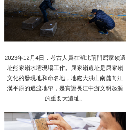
2023年12月4日，考古人員在湖北荊門屈家嶺遺
址熊家嶺水壩現場工作。屈家嶺遺址是屈家嶺
文化的發現地和命名地，地處大洪山南麓向江
漢平原的過渡地帶，是實證長江中游文明起源
的重要大遺址。