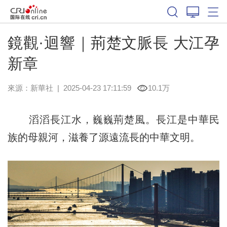
鏡觀·迴響｜荊楚文脈長 大江孕
新章
來源：
新華社
|
2025-04-23 17:11:59
10.1万
滔滔長江水，巍巍荊楚風。長江是中華民
族的母親河，滋養了源遠流長的中華文明。