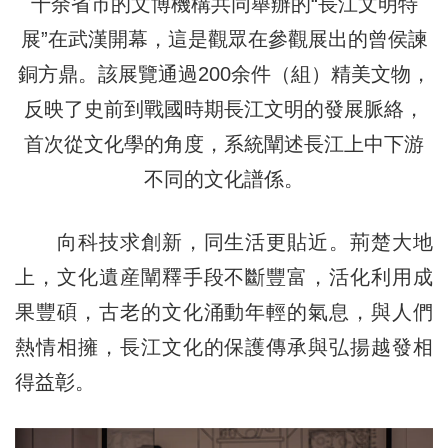
十余省市的文博機構共同舉辦的“長江文明特
展”在武漢開幕，這是觀眾在參觀展出的曾侯諫
銅方鼎。該展覽通過200余件（組）精美文物，
反映了史前到戰國時期長江文明的發展脈絡，
首次從文化學的角度，系統闡述長江上中下游
不同的文化譜係。
向科技求創新，同生活更貼近。荊楚大地
上，文化遺産闡釋手段不斷豐富，活化利用成
果豐碩，古老的文化涌動年輕的氣息，與人們
熱情相擁，長江文化的保護傳承與弘揚越發相
得益彰。