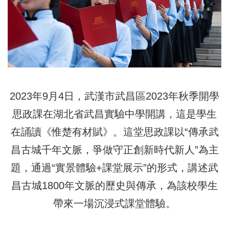
2023年9月4日，武漢市武昌區2023年秋季開學
思政課在湖北省武昌實驗中學開講，這是學生
在誦讀《惟楚有材賦》。這堂思政課以“傳承武
昌古城千年文脈，爭做守正創新時代新人”為主
題，通過“實景體驗+課堂展示”的形式，講述武
昌古城1800年文脈的歷史與傳承，為該校學生
帶來一場沉浸式課堂體驗。