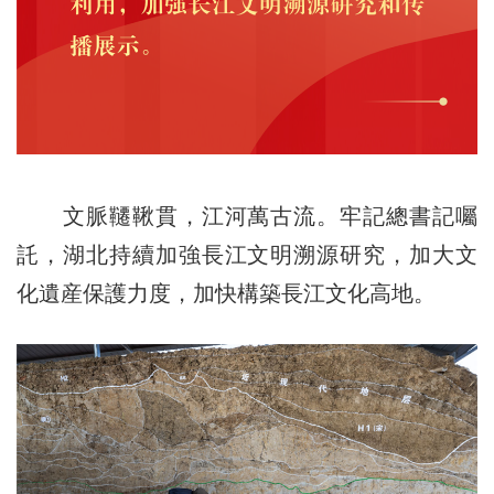
文脈韆鞦貫，江河萬古流。牢記總書記囑
託，湖北持續加強長江文明溯源研究，加大文
化遺産保護力度，加快構築長江文化高地。