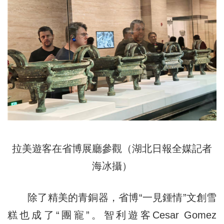
拉美遊客在省博展廳參觀（湖北日報全媒記者
海冰攝）
除了精美的青銅器，省博“一見鍾情”文創雪
糕也成了“團寵”。智利遊客Cesar Gomez