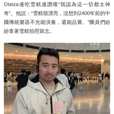
Oteiza邊吃雪糕邊讚嘆“我認為這一切都太神
奇”。他説：“雪糕很漂亮，沒想到2400年前的中
國傳統樂器不光能演奏，還能品嘗。”團員們紛
紛拿著雪糕拍照留念。