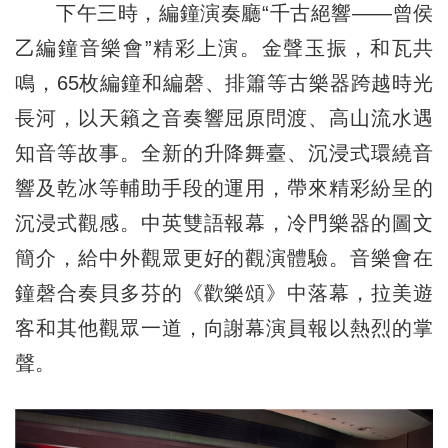
下午三時，編鐘演奏廳“千古絕響——曾侯
乙編鐘音樂會”精彩上演。金聲玉振，和瓦共
鳴，65枚編鐘和編磬、排簫等古樂器跨越時光
長河，以天籟之音奏響屈原問渡、高山流水遇
知音等故事。全新的升降舞臺、沉浸式環繞音
響及乾冰等輔助手段的運用，帶來精彩紛呈的
沉浸式觀感。中英雙語報幕，冷門樂器的圖文
簡介，給中外觀眾更好的觀演體驗。音樂會在
鐘磬合奏貝多芬的《歡樂頌》中落幕，拉美遊
客和其他觀眾一道，向謝幕演員報以熱烈的掌
聲。