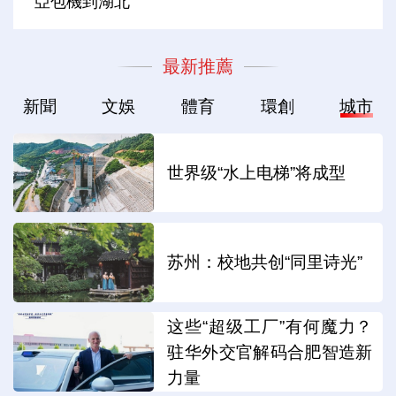
亞包機到湖北
最新推薦
新聞
文娛
體育
環創
城市
世界级“水上电梯”将成型
苏州：校地共创“同里诗光”
这些“超级工厂”有何魔力？
驻华外交官解码合肥智造新
力量