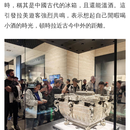
時，稱其是中國古代的冰箱，且還能溫酒。這
引發拉美遊客強烈共鳴，表示想起自己閒暇喝
小酒的時光，頓時拉近古今中外的距離。