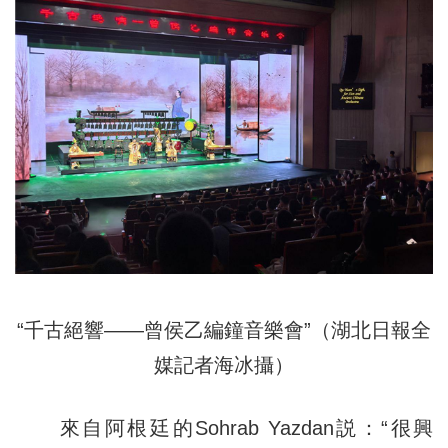
“千古絕響——曾侯乙編鐘音樂會”（湖北日報全
媒記者海冰攝）
來自阿根廷的Sohrab Yazdan説：“很興