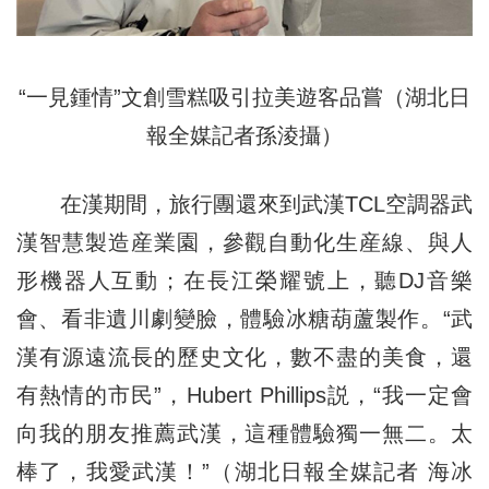
“一見鍾情”文創雪糕吸引拉美遊客品嘗（湖北日
報全媒記者孫淩攝）
在漢期間，旅行團還來到武漢TCL空調器武
漢智慧製造産業園，參觀自動化生産線、與人
形機器人互動；在長江榮耀號上，聽DJ音樂
會、看非遺川劇變臉，體驗冰糖葫蘆製作。“武
漢有源遠流長的歷史文化，數不盡的美食，還
有熱情的市民”，Hubert Phillips説，“我一定會
向我的朋友推薦武漢，這種體驗獨一無二。太
棒了，我愛武漢！”（湖北日報全媒記者 海冰