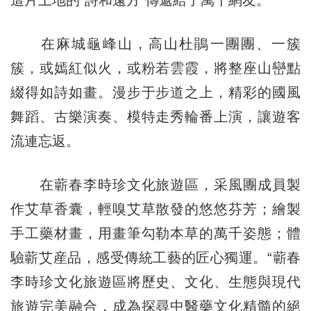
這片土地的“詩和遠方”傳遞給了萬千網友。
在麻城龜峰山，高山杜鵑一團團、一簇
簇，或嫣紅似火，或粉若雲霞，將整座山巒點
綴得如詩如畫。漫步于步道之上，精彩的國風
舞蹈、古樂演奏、模特走秀輪番上演，讓遊客
流連忘返。
在蘄春李時珍文化旅遊區，采風團成員製
作艾草香囊，輕嗅艾草散發的悠悠芬芳；繪製
手工藥材畫，用畫筆勾勒本草的萬千姿態；體
驗蘄艾産品，感受傳統工藝的匠心獨運。“蘄春
李時珍文化旅遊區將歷史、文化、生態與現代
旅遊完美融合，成為探尋中醫藥文化精髓的絕