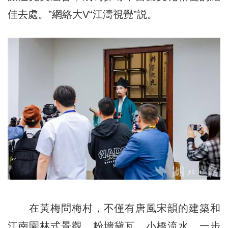
佳去處。”網絡大V“江濤視覺”説。
在黃梅問梅村，不僅有唐風宋韻的建築和
江南園林式景觀，粉墻黛瓦，小橋流水，一步