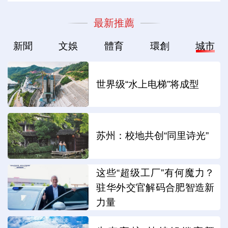
最新推薦
新聞
文娛
體育
環創
城市
世界级“水上电梯”将成型
苏州：校地共创“同里诗光”
这些“超级工厂”有何魔力？
驻华外交官解码合肥智造新
力量