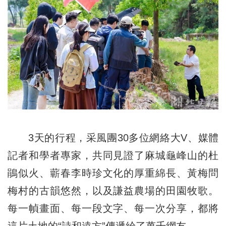
3天的行程，采風團30多位網絡大V、媒體
記者和學者專家，共同見證了麻城龜峰山的杜
鵑似火、蘄春李時珍文化的厚重綿長、黃梅問
梅村的古韻悠然，以及謙益農場的田園牧歌。
每一幀畫面、每一段文字、每一次分享，都將