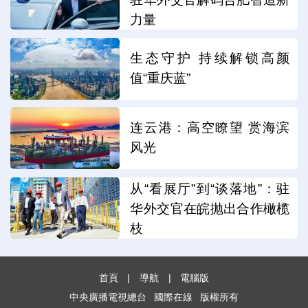
力量
生态守护 持续解锁高颜
值“重庆蓝”
连云港：高空瞭望 赏海滨
风光
从“看展厅”到“谈落地”：驻
华外交官在皖抛出合作橄榄
枝
首頁
|
導航
|
電腦版
中央廣播電視總台
國際在線
版權所有