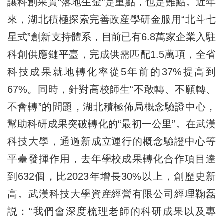
讓科創果實“落地生金”是重點，也是難點。近年
來，湖北積極探索完善政産學研金服用“北斗七
星式”創新支持體系，目前已有6.8萬家企業入駐
科創供應鏈平臺，完成供需匹配1.5萬項，全省
科技成果就地轉化率從5年前的37%提高到
67%。同時，針對高校師生“不敢轉、不願轉、
不會轉”的問題，湖北積極佈局概念驗證中心，
幫助科研成果突破轉化的“最初一公里”。在武漢
科技大學，通過新成立運行的概念驗證中心等
平臺發揮作用，去年學校成果轉化合作項目達
到632個，比2023年增長30%以上，創歷史新
高。武漢科技大學資産經營有限公司經理鞠磊
説：“我們會深度梳理老師的科研成果以及專