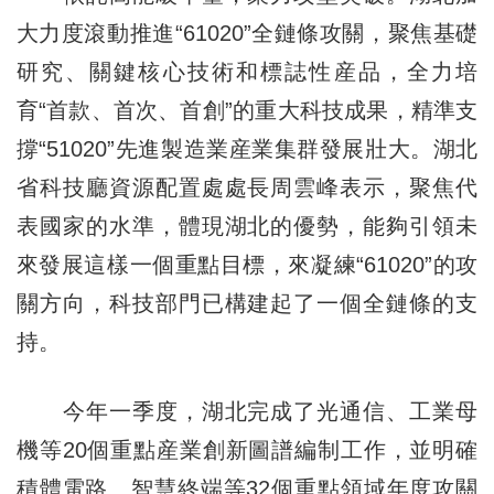
大力度滾動推進“61020”全鏈條攻關，聚焦基礎
研究、關鍵核心技術和標誌性産品，全力培
育“首款、首次、首創”的重大科技成果，精準支
撐“51020”先進製造業産業集群發展壯大。湖北
省科技廳資源配置處處長周雲峰表示，聚焦代
表國家的水準，體現湖北的優勢，能夠引領未
來發展這樣一個重點目標，來凝練“61020”的攻
關方向，科技部門已構建起了一個全鏈條的支
持。
今年一季度，湖北完成了光通信、工業母
機等20個重點産業創新圖譜編制工作，並明確
積體電路、智慧終端等32個重點領域年度攻關