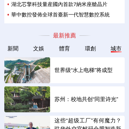
湖北芯擎科技量産國內首款7納米座艙晶片
華中數控發佈全球首臺新一代智慧數控系統
最新推薦
新聞
文娛
體育
環創
城市
世界级“水上电梯”将成型
苏州：校地共创“同里诗光”
这些“超级工厂”有何魔力？
驻华外交官解码合肥智造新