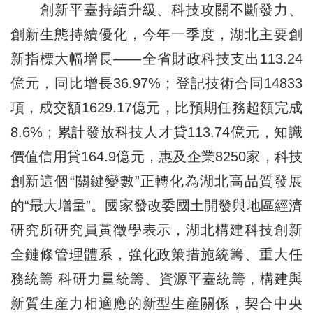
創新平臺持續升級、科技攻關不斷發力、
創新生態持續優化，今年一季度，湖北主要創
新指標大幅增長——全省財政科技支出113.24
億元，同比增長36.97%；登記技術合同14833
項，成交額1629.17億元，比預期任務超額完成
8.6%；累計發放科技人才貸113.74億元，知識
價值信用貸164.9億元，惠及企業8250家，科技
創新這個“關鍵變數”正轉化為湖北高品質發展
的“最大增量”。國家發改委國土開發與地區經濟
研究所研究員黃徵學表示，湖北構建科技創新
全鏈條管理體系，強化政策措施統籌、重大任
務統籌 科研力量統籌、資源平臺統籌，構建與
新質生産力相適應的新型生産關係，契合中央