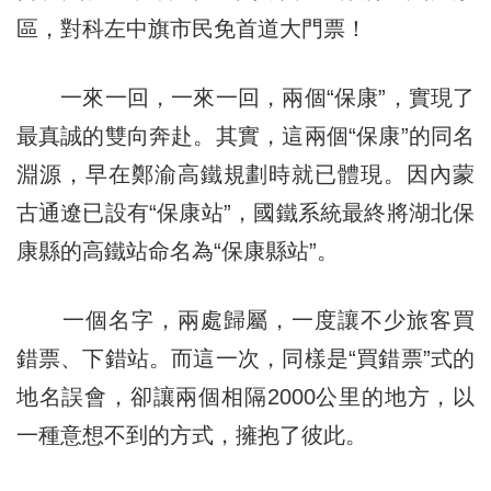
區，對科左中旗市民免首道大門票！
一來一回，一來一回，兩個“保康”，實現了
最真誠的雙向奔赴。其實，這兩個“保康”的同名
淵源，早在鄭渝高鐵規劃時就已體現。因內蒙
古通遼已設有“保康站”，國鐵系統最終將湖北保
康縣的高鐵站命名為“保康縣站”。
一個名字，兩處歸屬，一度讓不少旅客買
錯票、下錯站。而這一次，同樣是“買錯票”式的
地名誤會，卻讓兩個相隔2000公里的地方，以
一種意想不到的方式，擁抱了彼此。