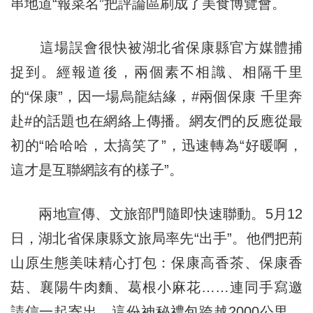
串地道“報菜名”把評論區刷成了美食博覽會。
這場誤會很快被湖北省保康縣官方媒體捕
捉到。經報道後，兩個素不相識、相隔千里
的“保康”，因一場烏龍結緣，#兩個保康 千里奔
赴#的話題也在網絡上傳播。網友們的反應從最
初的“哈哈哈，太搞笑了”，迅速轉為“好暖啊，
這才是互聯網該有的樣子”。
兩地宣傳、文旅部門隨即快速聯動。5月12
日，湖北省保康縣文旅局率先“出手”。他們把荊
山原生態美味精心打包：保康高香茶、保康香
菇、襄陽牛肉麵、葛根小麻花……連同手寫邀
請信一起寄出。這份神秘禮包跨越2000公里，