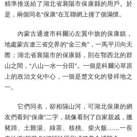
精準推送給了湖北省襄陽市保康縣的用戶。於
是，兩個同名“保康”在互聯網上撞了個滿懷。
內蒙古通遼市科爾沁左翼中旗的保康鎮，
地處蒙吉遼三省交界的“金三角”，一馬平川向天
際；湖北省襄陽市的保康縣，則在鄂西北的群
山之間，“八山一水一分田”。一個是科爾沁草原
上的政治文化中心，一個是楚文化的發祥地之
一。
它們同名，卻相隔山河，可湖北保康的網
友們看到“保康”二字，就像看到了自家親戚，臘
豬蹄、土雞湯、綠茶、核桃、柴火飯……一長