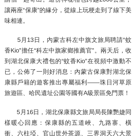
讓兩座“保康”的緣分，從線上玩梗走到了線下美
味相連。
5月13日，內蒙古科左中旗文旅局聘請“蚊
香Kio”擔任“科左中旗家鄉推薦官”。兩天后，收
到湖北保康大禮包的“蚊香Kio”在視頻中激動不
已，公佈了一則好消息：內蒙古保康對湖北保
康縣戶籍的遊客推出專屬福利——珠日河草原
旅遊區、哈民遺址公園等國有A級景區免門票！
5月16日，湖北保康縣文旅局局長陳艷婕同
樣暖心回應：保康縣的五道峽、九路寨、橫
衝、六柱埡、官山世外茶源、三界洞天六大景