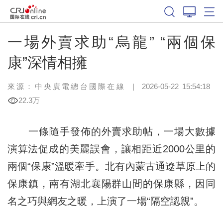
一場外賣求助“烏龍” “兩個保
康”深情相擁
來源：中央廣電總台國際在線
|
2026-05-22 15:54:18
22.3万
一條隨手發佈的外賣求助帖，一場大數據
演算法促成的美麗誤會，讓相距近2000公里的
兩個“保康”溫暖牽手。北有內蒙古通遼草原上的
保康鎮，南有湖北襄陽群山間的保康縣，因同
名之巧與網友之暖，上演了一場“隔空認親”。