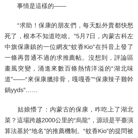
事情是這樣的——
“求助！保康的朋友們，每天點外賣都快愁
死了，根本不知道吃啥。”5月7日，內蒙古科左
中旗保康鎮的一位網友“蚊香Kio”在抖音上發了
一條再普通不過的求推薦帖。沒想到，評論區
畫風突變，涌進來數百條熱情洋溢的“湖北味
道”——“來保康臘排骨，嘎嘎香”“保康辣子雞幹
鍋yyds”……
姑娘懵了：內蒙古的保康，咋吃上了湖北
菜？這場跨越2000公里的“烏龍”，源頭是平臺演
算法基於“地名”的推薦機制。“蚊香Kio”的提問被