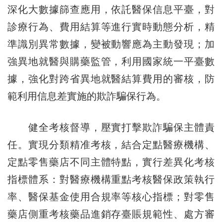
深化大數據篩查應用，依託醫保信息平臺，對
診療行為、費用結算等進行實時動態分析，精
準識別異常數據，變被動響應為主動發現；加
強異地就醫與購藥監管，利用國家統一平臺數
據，強化對跨省異地就醫結算費用的審核，防
範利用信息差實施的欺詐騙保行為。
健全考核督導，壓實打擊欺詐騙保主體責
任。實現分類精准考核，結合定點醫療機構、
定點零售藥店不同主體特點，實行差異化考核
指標體系：對醫療機構重點考核醫保政策執行
率、醫保基金使用合規率等核心指標；對零售
藥店側重考核藥品進銷存臺賬規範性、處方審