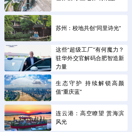
苏州：校地共创“同里诗光”
这些“超级工厂”有何魔力？
驻华外交官解码合肥智造新
力量
生态守护 持续解锁高颜
值“重庆蓝”
连云港：高空瞭望 赏海滨
风光