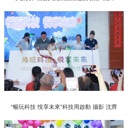
“暢玩科技 悅享未來”科技周啟動 攝影 沈齊