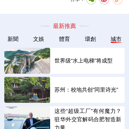
最新推薦
新聞
文娛
體育
環創
城市
世界级“水上电梯”将成型
苏州：校地共创“同里诗光”
这些“超级工厂”有何魔力？
驻华外交官解码合肥智造新
力量