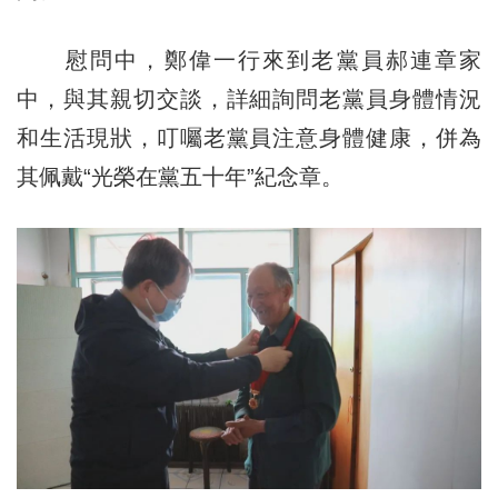
慰問中，
鄭偉一行來到老黨員郝連章家
中，與其親切交談，詳細詢問老黨員身體情況
和生活現狀，叮囑老黨員注意身體健康，併為
其佩戴“光榮在黨五十年”紀念章。