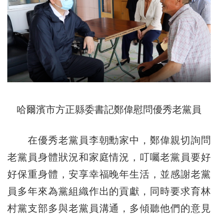
哈爾濱市
方正縣委書記鄭偉慰問優秀老黨員
在優秀老黨員李朝勳家中，鄭偉親切詢問
老黨員身體狀況和家庭情況，叮囑老黨員要好
好保重身體，安享幸福晚年生活，並感謝老黨
員多年來為黨組織作出的貢獻，同時要求育林
村黨支部多與老黨員溝通，多傾聽他們的意見