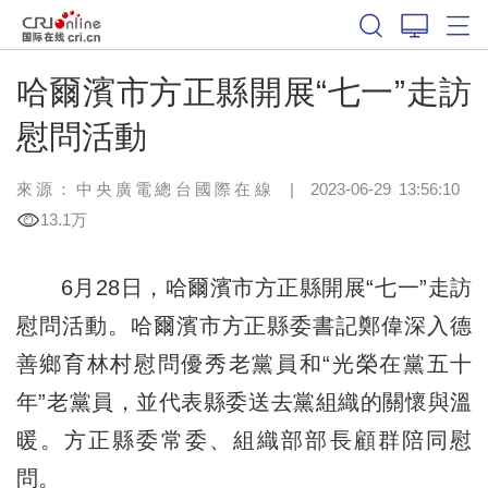
哈爾濱市方正縣開展“七一”走訪
慰問活動
來源：中央廣電總台國際在線
|
2023-06-29 13:56:10
13.1万
6月28日
，
哈爾濱市方正縣開展“七一”走訪
慰問活動。哈爾濱市
方正縣委書記鄭偉深入德
善鄉育林村慰問優秀老黨員和“光榮在黨五十
年”老黨員，並代表縣委送去黨組織的關懷與溫
暖。方正縣委常委、組織部部長顧群陪同慰
問。