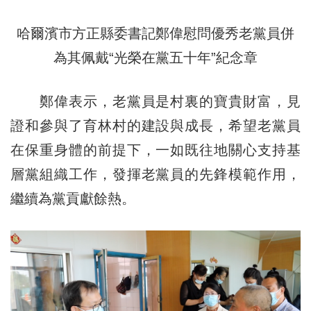
哈爾濱市
方正縣委書記鄭偉慰問優秀老黨員
併
為其佩戴“光榮在黨五十年”紀念章
鄭偉表示
，老黨員是村裏的寶貴財富，見
證和參與了育林村的建設與成長，希望老黨員
在保重身體的前提下，一如既往地關心支持基
層黨組織工作，發揮老黨員的先鋒模範作用，
繼續為黨貢獻餘熱。