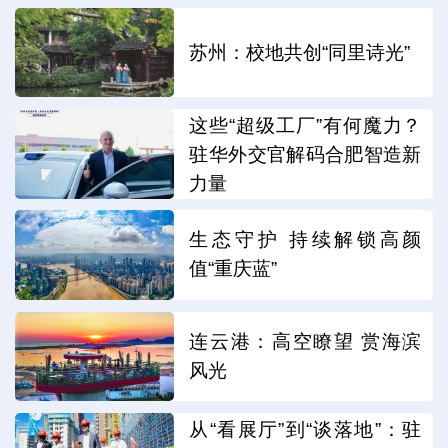
苏州：校地共创“同里诗光”
这些“超级工厂”有何魔力？
驻华外交官解码合肥智造新
力量
生态守护 持续解锁高颜
值“重庆蓝”
连云港：高空瞭望 赏海滨
风光
从“看展厅”到“谈落地”：驻