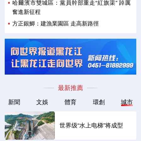
哈爾濱市雙城區：黨員幹部重走“紅旗渠” 踔厲
奮進新征程
方正銀鯽：建漁業園區 走高新路徑
最新推薦
新聞
文娛
體育
環創
城市
世界级“水上电梯”将成型