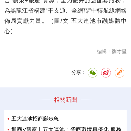
合“礦泉+旅遊”資源，全力做好旅遊配套服務，
為黑龍江省構建“干支通、全網聯”中轉航線網絡
佈局貢獻力量。（圖/文 五大連池市融媒體中
心）
編輯：劉才星
分享：
相關新聞
五大連池招商腳步急
迎商V觀察丨五大連池：營商環境再優化 服務