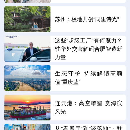
苏州：校地共创“同里诗光”
这些“超级工厂”有何魔力？
驻华外交官解码合肥智造新
力量
生态守护 持续解锁高颜
值“重庆蓝”
连云港：高空瞭望 赏海滨
风光
从“看展厅”到“谈落地”：驻