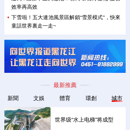
效率再高效
下雪啦！五大連池風景區解鎖“雪景模式”，快來
童話世界裏走一走~
最新推薦
新聞
文娛
體育
環創
城市
世界级“水上电梯”将成型