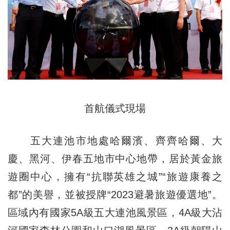
首航儀式現場
五大連池市地處哈爾濱、齊齊哈爾、大
慶、黑河、伊春五地市中心地帶，居於黃金旅
遊圈中心，擁有“抗聯英雄之城”“旅遊康養之
都”的美譽，並被授牌“2023避暑旅遊優選地”。
區域內有國家5A級五大連池風景區，4A級大沾