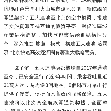
河國家森林公園和山口湖風景區、3A級朝陽山
抗聯紅色景區和火山城市濕地公園。新航線的
開通架起了五大連池至北京的空中橋梁，搭建
了文旅資源互補互通的優質平臺，對促進區域
産業結構調整，加快旅遊業供給側結構性改
革，深入推進“旅遊+”模式，構建五大連池-哈爾
濱-北京快速高效經濟圈有著重大戰略意義。
據了解，五大連池德都機場自2017年通航
至今，已安全運行了近6年時間，乘客吞吐量近
31萬人次，為周邊3個地區、8個縣市群眾出行
提供了優質、便捷而又高效的服務保障。五大
連池將以此次黃金航線開通為契機，全面整