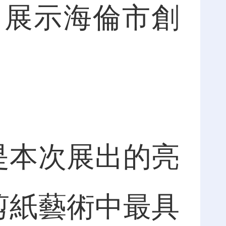
，展示海倫市創
是本次展出的亮
剪紙藝術中最具