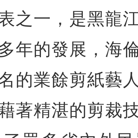
表之一，是黑龍
多年的發展，海
名的業餘剪紙藝
藉著精湛的剪裁