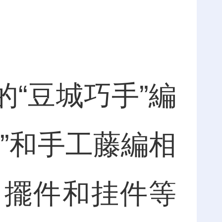
“豆城巧手”編
”和手工藤編相
、擺件和挂件等