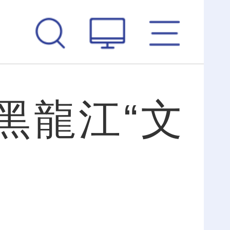
3黑龍江“文