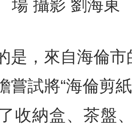
場 攝影 劉海東
，來自海倫市的
膽嘗試將“海倫剪紙
了收納盒、茶盤