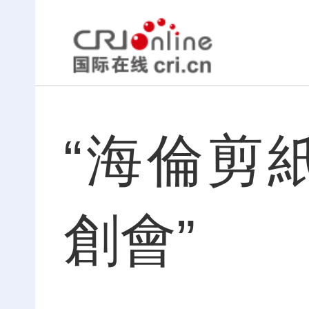
“海倫剪紙
創會”