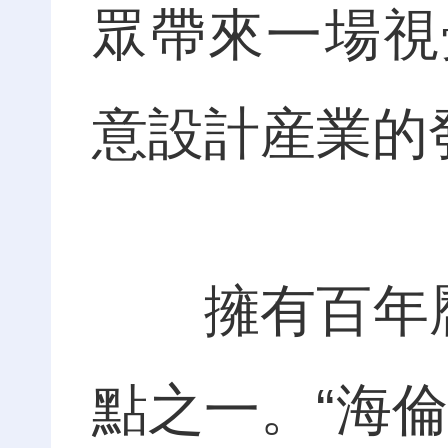
眾帶來一場視
意設計産業的
擁有百年曆史
點之一。“海