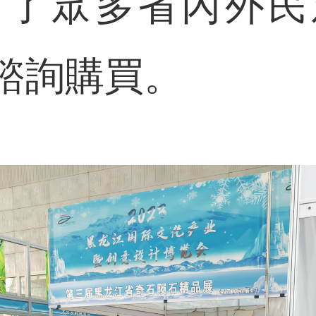
引了眾多省內外民
諮詢購買。