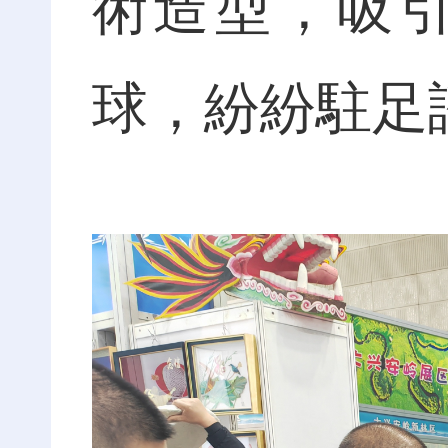
術造型，吸
球，紛紛駐足