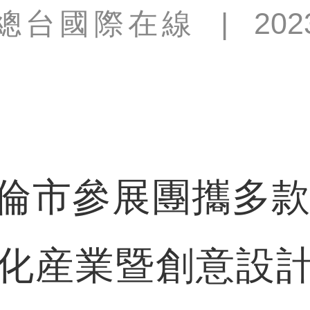
總台國際在線
|
202
參展團攜多款展
化産業暨創意設