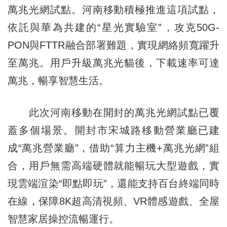
萬兆光網試點。河南移動積極推進這項試點，
依託與華為共建的“星光實驗室”，攻克50G-
PON與FTTR融合部署難題，實現網絡頻寬躍升
至萬兆。用戶升級萬兆光貓後，下載速率可達
萬兆，暢享智慧生活。
此次河南移動在開封的萬兆光網試點已覆
蓋多個場景。開封市宋城路移動營業廳已建
成“萬兆營業廳”，借助“算力主機+萬兆光網”組
合，用戶無需高端硬體就能暢玩大型遊戲，實
現雲端渲染“即點即玩”，還能支持百台終端同時
在線，保障8K超高清視頻、VR體感遊戲、全屋
智慧家居操控流暢運行。