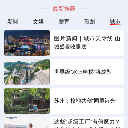
最新推薦
新聞
文娛
體育
環創
城市
图片新闻｜城市天际线 山
城盛景收眼底
世界级“水上电梯”将成型
苏州：校地共创“同里诗光”
这些“超级工厂”有何魔力？