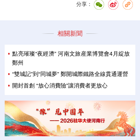
分享：
相關新聞
點亮璀璨“夜經濟” 河南文旅産業博覽會4月綻放
鄭州
“雙城記”到“同城夢” 鄭開城際鐵路全線貫通運營
開封首創 “放心消費險”讓消費者更放心