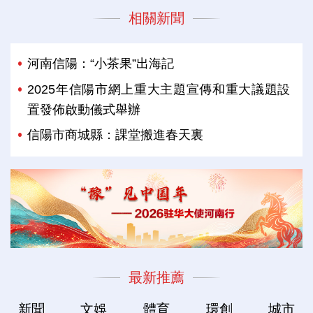
相關新聞
河南信陽：“小茶果”出海記
2025年信陽市網上重大主題宣傳和重大議題設
置發佈啟動儀式舉辦
信陽市商城縣：課堂搬進春天裏
最新推薦
新聞
文娛
體育
環創
城市