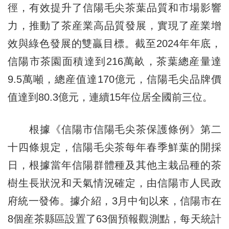
徑，有效提升了信陽毛尖茶葉品質和市場影響
力，推動了茶産業高品質發展，實現了産業增
效與綠色發展的雙贏目標。截至2024年年底，
信陽市茶園面積達到216萬畝，茶葉總産量達
9.5萬噸，總産值達170億元，信陽毛尖品牌價
值達到80.3億元，連續15年位居全國前三位。
根據《信陽市信陽毛尖茶保護條例》第二
十四條規定，信陽毛尖茶每年春季鮮葉的開採
日，根據當年信陽群體種及其他主栽品種的茶
樹生長狀況和天氣情況確定，由信陽市人民政
府統一發佈。據介紹，3月中旬以來，信陽市在
8個産茶縣區設置了63個預報觀測點，每天統計